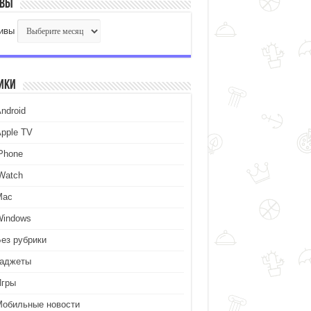
ивы
ивы
ики
ndroid
Apple TV
iPhone
iWatch
Mac
Windows
Без рубрики
Гаджеты
Игры
Мобильные новости