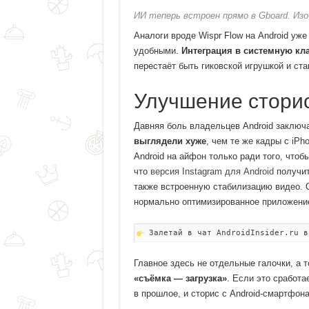
ИИ теперь встроен прямо в Gboard. Изо
Аналоги вроде Wispr Flow на Android уж
удобными.
Интеграция в системную кл
перестаёт быть гиковской игрушкой и ст
Улучшение сторис 
Давняя боль владельцев Android заключа
выглядели хуже
, чем те же кадры с iP
Android на айфон только ради того, чтоб
что
версия Instagram для Android
получи
также встроенную стабилизацию видео. О
нормально оптимизированное приложение
Залетай в чат AndroidInsider.ru в
Главное здесь не отдельные галочки, а т
«съёмка — загрузка»
. Если это сработа
в прошлое, и сторис с Android-смартфона