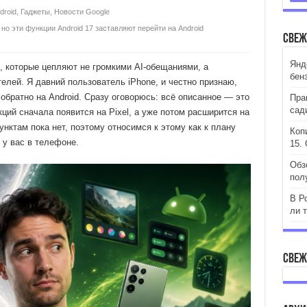
droid
,
Гаджеты
,
Новости Google
 но эти функции Android 17 заставляют перейти на Android
Свеж
Янд
, которые цепляют не громкими AI-обещаниями, а
бен
лей. Я давний пользователь iPhone, и честно признаю,
обратно на Android. Сразу оговорюсь: всё описанное — это
Пра
сад
кций сначала появится на Pixel, а уже потом расширится на
унктам пока нет, поэтому относимся к этому как к плану
Коп
т у вас в телефоне.
15. 
Обз
пол
В Р
ли 
Свеж