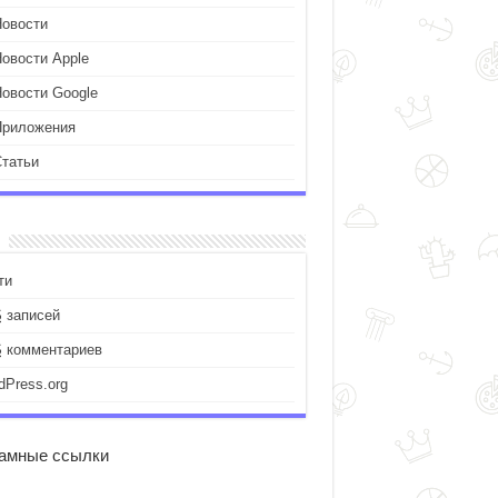
Новости
Новости Apple
Новости Google
Приложения
Статьи
ти
S
записей
S
комментариев
dPress.org
амные ссылки