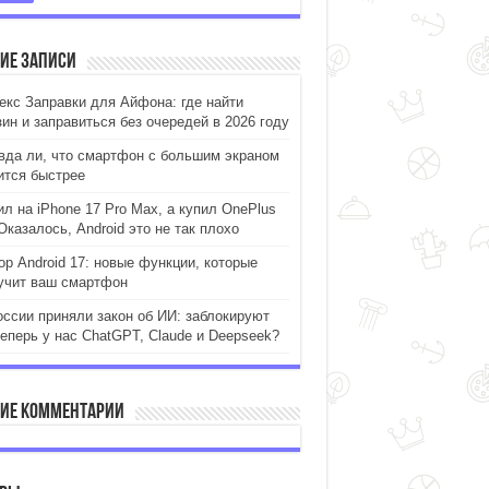
ие записи
екс Заправки для Айфона: где найти
зин и заправиться без очередей в 2026 году
вда ли, что смартфон с большим экраном
ится быстрее
ил на iPhone 17 Pro Max, а купил OnePlus
Оказалось, Android это не так плохо
ор Android 17: новые функции, которые
учит ваш смартфон
оссии приняли закон об ИИ: заблокируют
теперь у нас ChatGPT, Claude и Deepseek?
ие комментарии