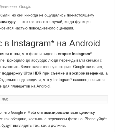
бражение: Google
е были, но они никогда не ощущались по-настоящему
авиатуру
— это как раз тот случай, когда функция
ановится частью повседневного сценария.
в Instagram* на Android
ется в том, что фото и видео в
сторис Instagram*
hone. Доходило до абсурда: люди перекидывали снимки с
ы выложить более качественную сторис. Google заявляет,
т
поддержку Ultra HDR при съёмке и воспроизведении
, а
тдельно подтвердили, что у Instagram* наконец появится
 для планшетов на Android.
 MAX
о, что Google и Meta
оптимизировали всю цепочку
ет как обещано, костыль с переносом фото на iPhone уйдёт
 будут выглядеть так, как и должны.