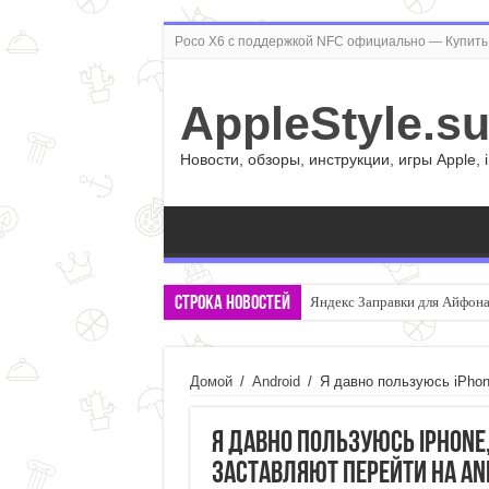
Poco X6 с поддержкой NFC официально — Купить 
AppleStyle.s
Новости, обзоры, инструкции, игры Apple, 
Строка новостей
Правда ли, что смартфон с 
Домой
/
Android
/
Я давно пользуюсь iPhone
Я давно пользуюсь iPhone,
заставляют перейти на An