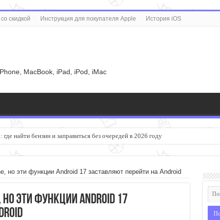
со скидкой
Инструкция для покупателя Apple
История iOS
u
iPhone, MacBook, iPad, iPod, iMac
большим экраном садится быстрее
, но эти функции Android 17 заставляют перейти на Android
 но эти функции Android 17
droid