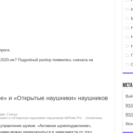
просе.
 2020-ом? Подробный разбор
появились сначала на
Мета
Вой
е» и «Открытые наушники» наушников
RS
ple
,
Статьи
RS
ение» и «Открытые наушники» наушников AirPods Pro
отключены
Wor
 управления шумом: «Активное шумоподавление»,
ними можно переключаться в зависимости от того,