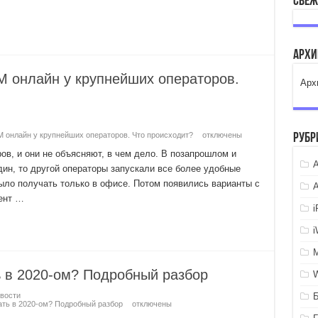
Свеж
Арх
IM онлайн у крупнейших операторов.
Арх
IM онлайн у крупнейших операторов. Что происходит?
отключены
Рубр
ов, и они не объясняют, в чем дело. В позапрошлом и
A
ин, то другой операторы запускали все более удобные
ыло получать только в офисе. Потом появились варианты с
мент …
ь в 2020-ом? Подробный разбор
вости
рать в 2020-ом? Подробный разбор
отключены