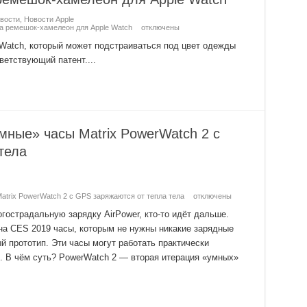
вости
,
Новости Apple
на ремешок-хамелеон для Apple Watch
отключены
 Watch, который может подстраиваться под цвет одежды
етствующий патент....
мные» часы Matrix PowerWatch 2 с
тела
atrix PowerWatch 2 с GPS заряжаются от тепла тела
отключены
огострадальную зарядку AirPower, кто-то идёт дальше.
на CES 2019 часы, которым не нужны никакие зарядные
ый прототип. Эти часы могут работать практически
. В чём суть? PowerWatch 2 — вторая итерация «умных»