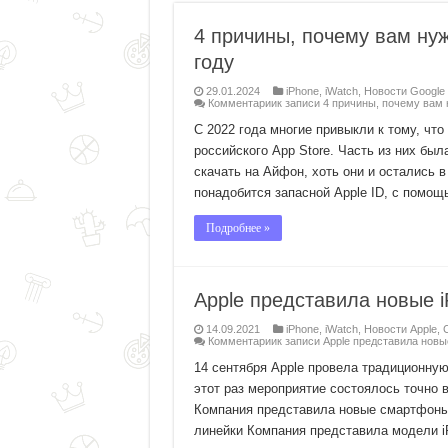
4 причины, почему вам нуж
году
29.01.2024
iPhone
,
iWatch
,
Новости Google
Комментарии
к записи 4 причины, почему вам 
С 2022 года многие привыкли к тому, чт
российского App Store. Часть из них бы
скачать на Айфон, хоть они и остались в
понадобится запасной Apple ID, с помощ
Подробнее »
Apple представила новые i
14.09.2021
iPhone
,
iWatch
,
Новости Apple
,
Комментарии
к записи Apple представила новые
14 сентября Apple провела традиционную
этот раз мероприятие состоялось точно 
Компания представила новые смартфоны,
линейки Компания представила модели iP