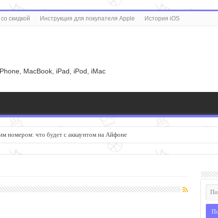
со скидкой
Инструкция для покупателя Apple
История iOS
u
iPhone, MacBook, iPad, iPod, iMac
м номером: что будет с аккаунтом на Айфоне