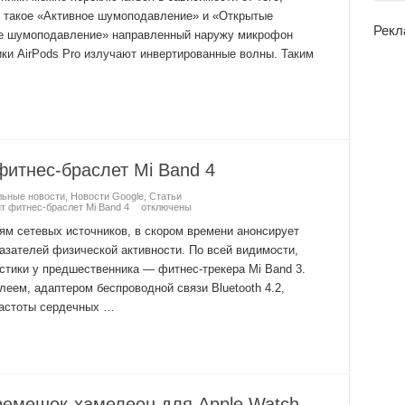
 такое «Активное шумоподавление» и «Открытые
Рекл
е шумоподавление» направленный наружу микрофон
ки AirPods Pro излучают инвертированные волны. Таким
фитнес-браслет Mi Band 4
ьные новости
,
Новости Google
,
Статьи
ит фитнес-браслет Mi Band 4
отключены
ям сетевых источников, в скором времени анонсирует
азателей физической активности. По всей видимости,
стики у предшественника — фитнес-трекера Mi Band 3.
еем, адаптером беспроводной связи Bluetooth 4.2,
частоты сердечных …
 ремешок-хамелеон для Apple Watch