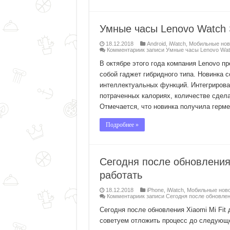
Умные часы Lenovo Watch S 
18.12.2018
Android
,
iWatch
,
Мобильные нов
Комментарии
к записи Умные часы Lenovo Watch
В октябре этого года компания Lenovo п
собой гаджет гибридного типа. Новинка 
интеллектуальных функций. Интегриров
потраченных калориях, количестве сдела
Отмечается, что новинка получила герм
Подробнее »
Сегодня после обновления 
работать
18.12.2018
iPhone
,
iWatch
,
Мобильные нов
Комментарии
к записи Сегодня после обновлени
Сегодня после обновления Xiaomi Mi Fit 
советуем отложить процесс до следующе