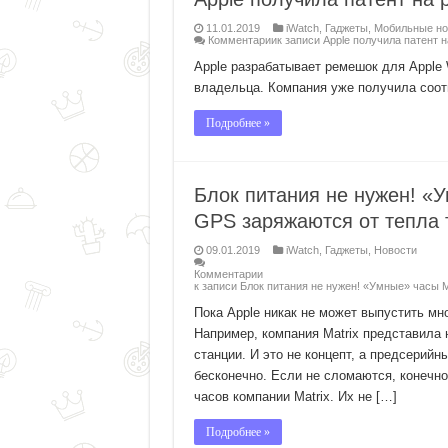
11.01.2019
iWatch
,
Гаджеты
,
Мобильные но
Комментарии
к записи Apple получила патент 
Apple разрабатывает ремешок для Apple
владельца. Компания уже получила соотв
Подробнее »
Блок питания не нужен! «У
GPS заряжаются от тепла 
09.01.2019
iWatch
,
Гаджеты
,
Новости
Комментарии
к записи Блок питания не нужен! «Умные» часы M
Пока Apple никак не может выпустить мн
Например, компания Matrix представила 
станции. И это не концепт, а предсерийн
бесконечно. Если не сломаются, конечно
часов компании Matrix. Их не […]
Подробнее »