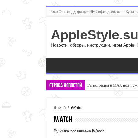
Poco X6 с поддержкой NFC официально — Купить 
AppleStyle.s
Новости, обзоры, инструкции, игры Apple, 
Строка новостей
Регистрация в MAX под чужи
Домой
/
iWatch
iWatch
Рубрика посвящена iWatch