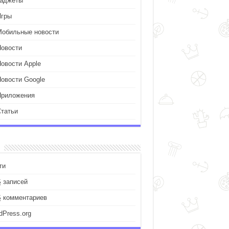
Гаджеты
Игры
Мобильные новости
Новости
Новости Apple
Новости Google
Приложения
Статьи
ти
S
записей
S
комментариев
dPress.org