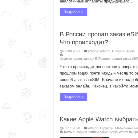
аналогичные аппараты предыдущего …
Подробнее »
В России пропал заказ eS
Что происходит?
02.08.2021
iPhone
,
iWatch
,
Новости Apple
Комментарии
к записи В России пропал заказ eS
Что-то происходит непонятное у оператор
прошлом годах почти каждый месяц то од
способы заказа eSIM. Вначале их надо б
заказом онлайн. Наконец, в какой-то мо
Подробнее »
Какие Apple Watch выбрат
07.11.2020
iWatch
,
Гаджеты
,
Мобильные но
Комментарии
к записи Какие Apple Watch выб