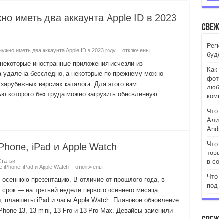
но иметь два аккаунта Apple ID в 2023
Свеж
Рег
нужно иметь два аккаунта Apple ID в 2023 году
отключены
буд
о некоторые иностранные приложения исчезли из
Как
ла удалена бесследно, а некоторые по-прежнему можно
фот
 зарубежных версиях каталога. Для этого вам
люб
ью которого без труда можно загрузить обновленную …
ком
Что
Али
Andr
Что
Phone, iPad и Apple Watch
тов
Статьи
в с
 iPhone, iPad и Apple Watch
отключены
Что
 осеннюю презентацию. В отличие от прошлого года, в
под
в срок — на третьей неделе первого осеннего месяца.
 планшеты iPad и часы Apple Watch. Плановое обновление
hone 13, 13 mini, 13 Pro и 13 Pro Max. Девайсы заменили