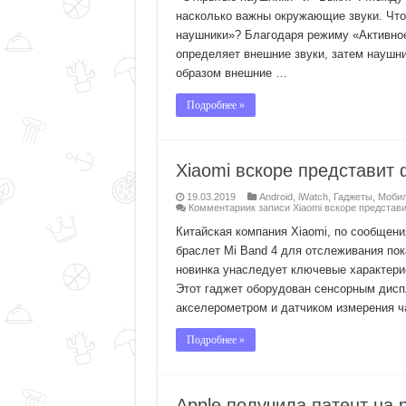
насколько важны окружающие звуки. Что
наушники»? Благодаря режиму «Активно
определяет внешние звуки, затем наушни
образом внешние …
Подробнее »
Xiaomi вскоре представит 
19.03.2019
Android
,
iWatch
,
Гаджеты
,
Мобил
Комментарии
к записи Xiaomi вскоре представ
Китайская компания Xiaomi, по сообщени
браслет Mi Band 4 для отслеживания пок
новинка унаследует ключевые характери
Этот гаджет оборудован сенсорным диспл
акселерометром и датчиком измерения 
Подробнее »
Apple получила патент на