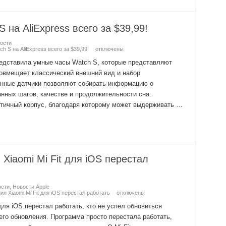
на AliExpress всего за $39,99!
ости
 S на AliExpress всего за $39,99!
отключены
редставила умные часы Watch S, которые представляют
совмещает классический внешний вид и набор
анные датчики позволяют собирать информацию о
нных шагов, качестве и продолжительности сна.
етичный корпус, благодаря которому может выдерживать …
Xiaomi Mi Fit для iOS перестал
ости
,
Новости Apple
я Xiaomi Mi Fit для iOS перестал работать
отключены
для iOS перестал работать, кто не успел обновиться
го обновления. Программа просто перестала работать,