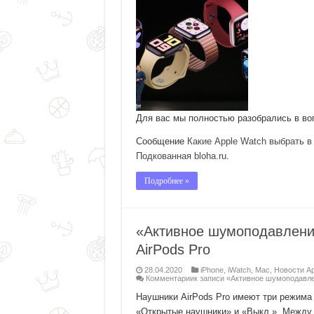
Для вас мы полностью разобрались в во
Сообщение
Какие Apple Watch выбрать в
Подкованная bloha.ru
.
Подробнее »
«Активное шумоподавлени
AirPods Pro
28.04.2020
iPhone
,
iWatch
,
Mac
,
Новости Ap
Комментарии
к записи «Активное шумоподавл
Наушники AirPods Pro имеют три режима
«Открытые наушники» и «Выкл.». Между 