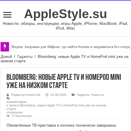
AppleStyle.su
Новости, обзоры, инструкции, игры Apple, iPhone, MacBook, iPad,
iPod, iMac
Яндекс Заправки для Айфона: где найти бензин и заправиться без очере
Домой
/
Гаджеты
/
Bloomberg: новые Apple TV и HomePod mini уже на
низком старте
Bloomberg: новые Apple TV и HomePod mini
уже на низком старте
Редактор Новостей
01.06.2026
Гаджеты
,
Новости
Комментарии
к записи Bloomberg: новые Apple TV и HomePod mini уже на низком
старте
отключены
5 Просмотры
Обновлённые ТВ-приставка и колонка технически завершены