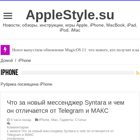
AppleStyle.su
Новости, обзоры, инструкции, игры Apple, iPhone, MacBook, iPad,
iPod, iMac
Honor выпустила обновление MagicOS 11: что нового, кто получит и ка
Что за новый мессенджер Syntara и чем он отличается от Telegram и М
Домой
/
iPhone
iPhone
Рубрика посвящена iPhone
Что за новый мессенджер Syntara и чем
он отличается от Telegram и МАКС
4 часа назад
iPhone
,
Mac
,
Гаджеты
,
Статьи
Комментарии
к записи Что за новый мессенджер Syntara и чем он отличается от
Telegram и МАКС
отключены