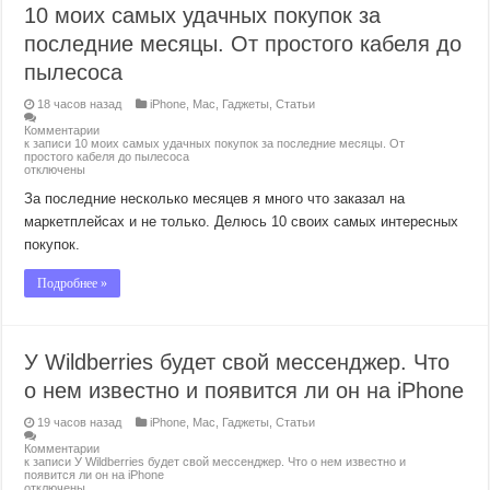
10 моих самых удачных покупок за
последние месяцы. От простого кабеля до
пылесоса
18 часов назад
iPhone
,
Mac
,
Гаджеты
,
Статьи
Комментарии
к записи 10 моих самых удачных покупок за последние месяцы. От
простого кабеля до пылесоса
отключены
За последние несколько месяцев я много что заказал на
маркетплейсах и не только. Делюсь 10 своих самых интересных
покупок.
Подробнее »
У Wildberries будет свой мессенджер. Что
о нем известно и появится ли он на iPhone
19 часов назад
iPhone
,
Mac
,
Гаджеты
,
Статьи
Комментарии
к записи У Wildberries будет свой мессенджер. Что о нем известно и
появится ли он на iPhone
отключены