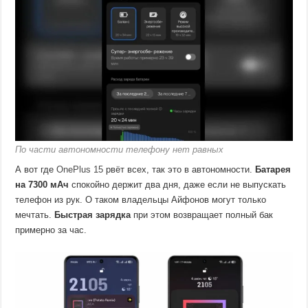
По части автономности телефону нет равных
А вот где
OnePlus 15
рвёт всех, так это в автономности.
Батарея
на 7300 мАч
спокойно держит два дня, даже если не выпускать
телефон из рук. О таком владельцы Айфонов могут только
мечтать.
Быстрая зарядка
при этом возвращает полный бак
примерно за час.