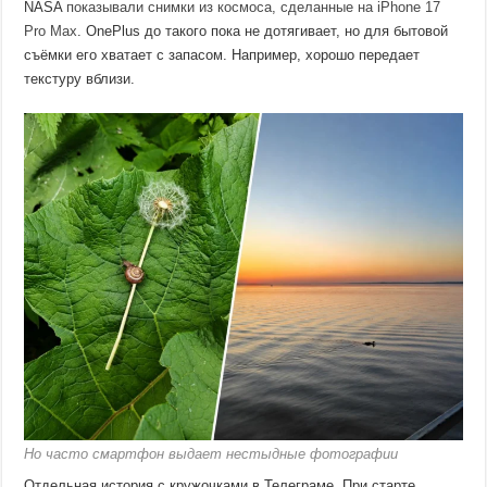
NASA
показывали снимки из космоса, сделанные на iPhone 17
Pro Max
. OnePlus до такого пока не дотягивает, но для бытовой
съёмки его хватает с запасом. Например, хорошо передает
текстуру вблизи.
Но часто смартфон выдает нестыдные фотографии
Отдельная история с кружочками в Телеграме. При старте