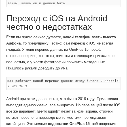
таким, каким он и должен быть.
Переход с iOS на Android —
честно о недостатках
Если вы прямо сейчас думаете,
какой телефон взять вместо
Айфона
, то предупрежу честно: сам переезд с iOS не всегда
гладкий. У меня перенос данных на
OnePlus 15
прошёл
откровенно криво, контакты, заметки и календари приехали не
полностью, а у части фотографий побились метаданные.
Пришлось руками доводить до ума.
Как работает новый перенос данных между iPhone и Android
в iOS 26.3
Android при этом давно не тот, что был в 2016 году. Приложения
выглядят единообразно, всё аккуратно. Но пара вещей после iOS
всё же царапает: где-то шрифт лезет за край экрана, строчки
встают неровно, в переводе меню местами проглядывает
китайщина. Это мелкие
недостатки OnePlus 15
, всё поправимо