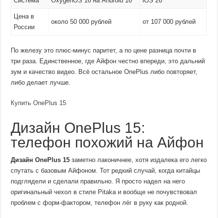
Система
OxygenOS 16 на Android 16
iOS 26
Цена в
около 50 000 рублей
от 107 000 рублей
России
По железу это плюс-минус паритет, а по цене разница почти в
три раза. Единственное, где Айфон честно впереди, это дальний
зум и качество видео. Всё остальное OnePlus либо повторяет,
либо делает лучше.
Купить OnePlus 15
Дизайн OnePlus 15:
телефон похожий на Айфон
Дизайн OnePlus 15
заметно лаконичнее, хотя издалека его легко
спутать с базовым Айфоном. Тот редкий случай, когда китайцы
подглядели и сделали правильно. Я просто надел на него
оригинальный чехол в стиле Pitaka и вообще не почувствовал
проблем с форм-фактором, телефон лёг в руку как родной.