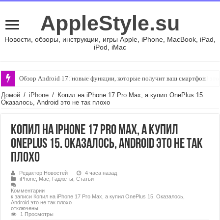
AppleStyle.su
Новости, обзоры, инструкции, игры Apple, iPhone, MacBook, iPad,
iPod, iMac
Обзор Android 17: новые функции, которые получит ваш смартфон
Домой
/
iPhone
/
Копил на iPhone 17 Pro Max, а купил OnePlus 15.
Оказалось, Android это не так плохо
Копил на iPhone 17 Pro Max, а купил
OnePlus 15. Оказалось, Android это не так
плохо
Редактор Новостей
4 часа назад
iPhone
,
Mac
,
Гаджеты
,
Статьи
Комментарии
к записи Копил на iPhone 17 Pro Max, а купил OnePlus 15. Оказалось,
Android это не так плохо
отключены
1 Просмотры