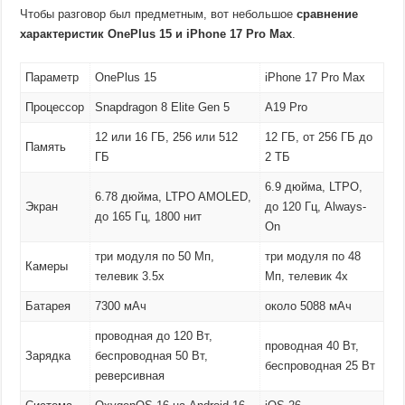
Чтобы разговор был предметным, вот небольшое
сравнение
характеристик OnePlus 15 и iPhone 17 Pro Max
.
Параметр
OnePlus 15
iPhone 17 Pro Max
Процессор
Snapdragon 8 Elite Gen 5
A19 Pro
12 или 16 ГБ, 256 или 512
12 ГБ, от 256 ГБ до
Память
ГБ
2 ТБ
6.9 дюйма, LTPO,
6.78 дюйма, LTPO AMOLED,
Экран
до 120 Гц, Always-
до 165 Гц, 1800 нит
On
три модуля по 50 Мп,
три модуля по 48
Камеры
телевик 3.5x
Мп, телевик 4x
Батарея
7300 мАч
около 5088 мАч
проводная до 120 Вт,
проводная 40 Вт,
Зарядка
беспроводная 50 Вт,
беспроводная 25 Вт
реверсивная