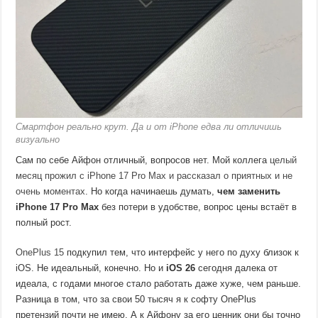
Смартфон реально крут. Да и от iPhone едва ли отличишь
визуально
Сам по себе Айфон отличный, вопросов нет. Мой коллега
целый
месяц прожил с iPhone 17 Pro Max и рассказал о приятных и не
очень моментах
. Но когда начинаешь думать,
чем заменить
iPhone 17 Pro Max
без потери в удобстве, вопрос цены встаёт в
полный рост.
OnePlus 15
подкупил тем, что интерфейс у него по духу близок к
iOS. Не идеальный, конечно. Но и
iOS 26
сегодня далека от
идеала, с годами многое стало работать даже хуже, чем раньше.
Разница в том, что за свои 50 тысяч я к софту OnePlus
претензий почти не имею. А к Айфону за его ценник они бы точно