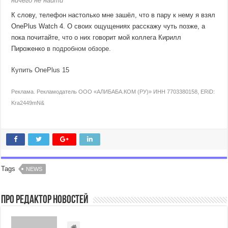
ничего не найти
К слову, телефон настолько мне зашёл, что в пару к нему я взял
OnePlus Watch 4. О своих ощущениях расскажу чуть позже, а
пока почитайте, что о них говорит мой коллега Кирилл
Пироженко
в подробном обзоре
.
Купить OnePlus 15
Реклама. Рекламодатель ООО «АЛИБАБА.КОМ (РУ)» ИНН 7703380158, ERiD:
Kra2449mN&
Tags
NEWS
Про Редактор Новостей