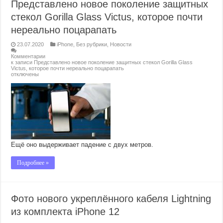
Представлено новое поколение защитных
стекол Gorilla Glass Victus, которое почти
нереально поцарапать
23.07.2020
iPhone
,
Без рубрики
,
Новости
Комментарии
к записи Представлено новое поколение защитных стекол Gorilla Glass
Victus, которое почти нереально поцарапать
отключены
Ещё оно выдерживает падение с двух метров.
Подробнее »
Фото нового укреплённого кабеля Lightning
из комплекта iPhone 12