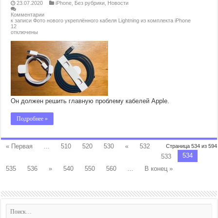
23.07.2020
iPhone
,
Без рубрики
,
Новости
Комментарии
к записи Фото нового укреплённого кабеля Lightning из комплекта iPhone
12
отключены
Он должен решить главную проблему кабелей Apple.
Подробнее »
« Первая
...
510
520
530
«
532
Страница 534 из 594
534
533
535
536
»
540
550
560
...
В конец »