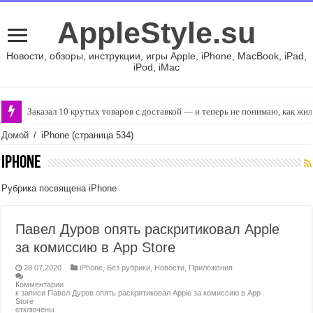
AppleStyle.su
Новости, обзоры, инструкции, игры Apple, iPhone, MacBook, iPad,
iPod, iMac
Заказал 10 крутых товаров с доставкой — и теперь не понимаю, как жил
Домой
/
iPhone
(страница 534)
iPhone
Рубрика посвящена iPhone
Павел Дуров опять раскритиковал Apple
за комиссию в App Store
28.07.2020
iPhone
,
Без рубрики
,
Новости
,
Приложения
Комментарии
к записи Павел Дуров опять раскритиковал Apple за комиссию в App
Store
отключены