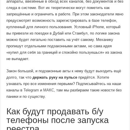
аппараты, ввезённые в обход всех каналов, без документов и без
следа в системе. Вот их теоретически могут пометить как
запрещённые и ограничить в работе. При этом законодатели явно
предусмотрят возможность зарегистрировать в базе телефон,
купленный для личного пользования. Условный iPhone, который
вы привезли из поездки в Дубай или Стамбул, по логике закона
можно будет легально поставить на учёт самому. Механику
пропишут отдельными подзаконными актами, но сама идея
«купил для себя за границей и спокойно пользуешься» из закона
не выпадает.
Закон большой, и подзаконные акты к нему будут выходить ещё
долго, так что
держать руку на пульсе
придётся. Хотите
узнавать про все изменения первыми? Подписывайтесь на наши
каналы в
Telegram
и
МАКС
, там мы разбираем такие новости без
паники и по существу.
Как будут продавать б/у
телефоны после запуска
реестра