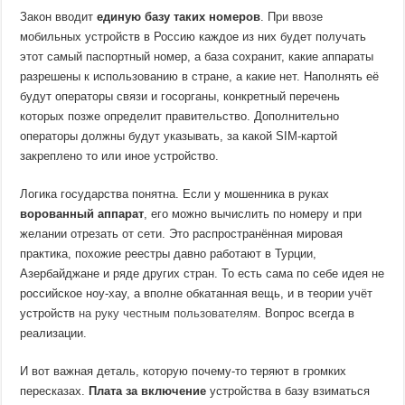
Закон вводит
единую базу таких номеров
. При ввозе
мобильных устройств в Россию каждое из них будет получать
этот самый паспортный номер, а база сохранит, какие аппараты
разрешены к использованию в стране, а какие нет. Наполнять её
будут операторы связи и госорганы, конкретный перечень
которых позже определит правительство. Дополнительно
операторы должны будут указывать, за какой SIM-картой
закреплено то или иное устройство.
Логика государства понятна. Если у мошенника в руках
ворованный аппарат
, его можно вычислить по номеру и при
желании отрезать от сети. Это распространённая мировая
практика, похожие реестры давно работают в Турции,
Азербайджане и ряде других стран. То есть сама по себе идея не
российское ноу-хау, а вполне обкатанная вещь, и в теории учёт
устройств
на руку честным пользователям
. Вопрос всегда в
реализации.
И вот важная деталь, которую почему-то теряют в громких
пересказах.
Плата за включение
устройства в базу взиматься