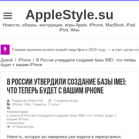
AppleStyle.su
Новости, обзоры, инструкции, игры Apple, iPhone, MacBook, iPad,
iPod, iMac
Главная причина купить новый смартфон в 2026 году — я уже сделал с
Топ недорогих товаров с AliExpress — дёшево не значит плохо
Домой
/
iPhone
/
В России утвердили создание базы IMEI: что теперь
будет с вашим iPhone
В России утвердили создание базы IMEI:
что теперь будет с вашим iPhone
Редактор Новостей
3 недели назад
iPhone
,
Mac
,
Гаджеты
,
Статьи
Комментарии
к записи В России утвердили создание базы IMEI: что теперь будет с
вашим iPhone
отключены
6 Просмотры
Новость, которую вы наверняка уже видели в перепуганных