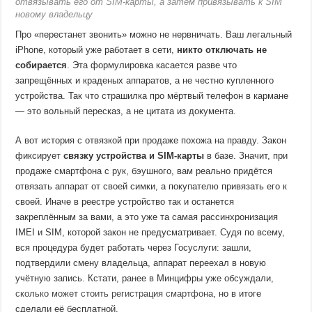
отвязывать его от SIM-карты, а затем привязывать к SIM
новому владельцу
Про «перестанет звонить» можно не нервничать. Ваш легальный
iPhone, который уже работает в сети,
никто отключать не
собирается
. Эта формулировка касается разве что
запрещённых и краденых аппаратов, а не честно купленного
устройства. Так что страшилка про мёртвый телефон в кармане
— это вольный пересказ, а не цитата из документа.
А вот история с отвязкой при продаже похожа на правду. Закон
фиксирует
связку устройства и SIM-карты
в базе. Значит, при
продаже смартфона с рук, бэушного, вам реально придётся
отвязать аппарат от своей симки, а покупателю привязать его к
своей. Иначе в реестре устройство так и останется
закреплённым за вами, а это уже та самая рассинхронизация
IMEI и SIM, которой закон не предусматривает. Судя по всему,
вся процедура будет работать через Госуслуги: зашли,
подтвердили смену владельца, аппарат переехал в новую
учётную запись. Кстати, ранее в Минцифры уже обсуждали,
сколько может стоить регистрация смартфона
, но в итоге
сделали её бесплатной.