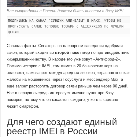
Все смартфоны в России должны быть внесены в базу IMEI
ПОДПИШИСЬ НА КАНАЛ "СУНДУК АЛИ-БАБЫ" В МАКС
, ЧТОБЫ НЕ
ПРОПУСКАТЬ САМЫЕ ТОПОВЫЕ ТОВАРЫ С ALIEXPRESS ПО ЛУЧШИМ
ЦЕНАМ
Сначала факты. Сенаторы на пленарном заседании одобрили
закон, который входит во
второй пакет мер
по противодействию
кибермошенничеству. В народе его уже зовут «Антифрод-2».
Помимо истории с IMEI, там лимит в 20 банковских карт на
человека, самозапрет международных звонков, «красная кнопка»
жалобы на мошенников через Госуслуги и мессенджер Мах, а
ещё запрет расторгать договор связи раньше чем через 90 дней.
Нас в первую очередь интересует именно пункт про базу
номеров, потому что он касается каждого, у кого в кармане
лежит смартфон.
Для чего создают единый
реестр IMEI в России