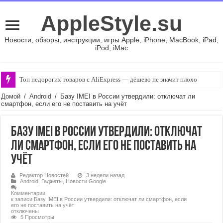
AppleStyle.su
Новости, обзоры, инструкции, игры Apple, iPhone, MacBook, iPad,
iPod, iMac
Топ недорогих товаров с AliExpress — дёшево не значит плохо
Домой
/
Android
/
Базу IMEI в России утвердили: отключат ли
смартфон, если его не поставить на учёт
Базу IMEI в России утвердили: отключат
ли смартфон, если его не поставить на
учёт
Редактор Новостей
3 недели назад
Android
,
Гаджеты
,
Новости Google
Комментарии
к записи Базу IMEI в России утвердили: отключат ли смартфон, если
его не поставить на учёт
отключены
5 Просмотры