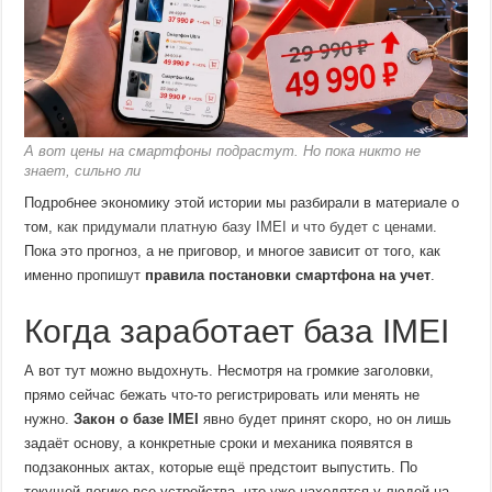
А вот цены на смартфоны подрастут. Но пока никто не
знает, сильно ли
Подробнее экономику этой истории мы разбирали в материале о
том,
как придумали платную базу IMEI и что будет с ценами
.
Пока это прогноз, а не приговор, и многое зависит от того, как
именно пропишут
правила постановки смартфона на учет
.
Когда заработает база IMEI
А вот тут можно выдохнуть. Несмотря на громкие заголовки,
прямо сейчас бежать что-то регистрировать или менять не
нужно.
Закон о базе IMEI
явно будет принят скоро, но он лишь
задаёт основу, а конкретные сроки и механика появятся в
подзаконных актах, которые ещё предстоит выпустить. По
текущей логике все устройства, что уже находятся у людей на