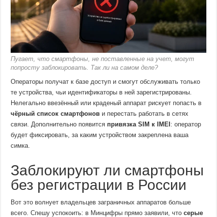
Пугает, что смартфоны, не поставленные на учет, могут
попросту заблокировать. Так ли на самом деле?
Операторы получат к базе доступ и смогут обслуживать только
те устройства, чьи идентификаторы в ней зарегистрированы.
Нелегально ввезённый или краденый аппарат рискует попасть в
чёрный список смартфонов
и перестать работать в сетях
связи. Дополнительно появится
привязка SIM к IMEI
: оператор
будет фиксировать, за каким устройством закреплена ваша
симка.
Заблокируют ли смартфоны
без регистрации в России
Вот это волнует владельцев заграничных аппаратов больше
всего. Спешу успокоить: в Минцифры прямо заявили, что
серые