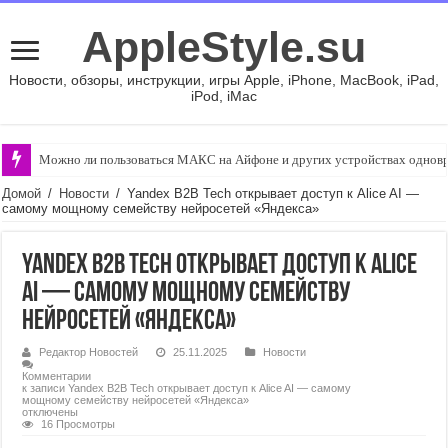
AppleStyle.su
Новости, обзоры, инструкции, игры Apple, iPhone, MacBook, iPad,
iPod, iMac
Можно ли пользоваться МАКС на Айфоне и других устройствах однов
Домой
/
Новости
/
Yandex B2B Tech открывает доступ к Alice AI —
самому мощному семейству нейросетей «Яндекса»
Yandex B2B Tech открывает доступ к Alice
AI — самому мощному семейству
нейросетей «Яндекса»
Редактор Новостей
25.11.2025
Новости
Комментарии
к записи Yandex B2B Tech открывает доступ к Alice AI — самому
мощному семейству нейросетей «Яндекса»
отключены
16 Просмотры