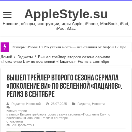
AppleStyle.su
Новости, обзоры, инструкции, игры Apple, iPhone, MacBook, iPad,
iPod, iMac
Размеры iPhone 18 Pro утекли в сеть — все отличия от Айфон 17 Про
Домой
/
Гаджеты
/
Вышел трейлер второго сезона сериала
«Поколение Ви» по вселенной «Пацанов». Релиз в сентябре
Вышел трейлер второго сезона сериала
«Поколение Ви» по вселенной «Пацанов».
Релиз в сентябре
Редактор Новостей
26.07.2025
Гаджеты
,
Новости
Комментарии
к записи Вышел трейлер второго сезона сериала «Поколение Ви» по
вселенной «Пацанов». Релиз в сентябре
отключены
20 Просмотры