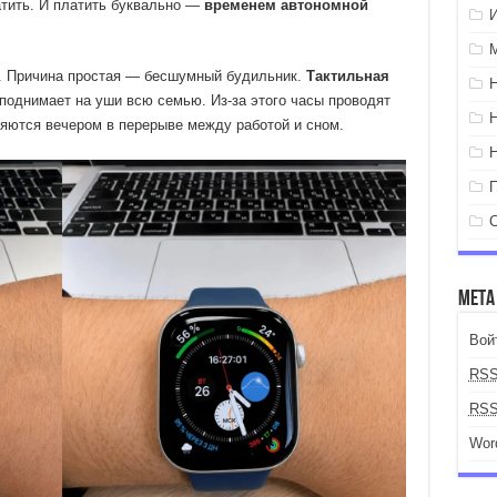
атить. И платить буквально —
временем автономной
о. Причина простая — бесшумный будильник.
Тактильная
 поднимает на уши всю семью. Из-за этого часы проводят
вляются вечером в перерыве между работой и сном.
Мета
Вой
RS
RS
Wor