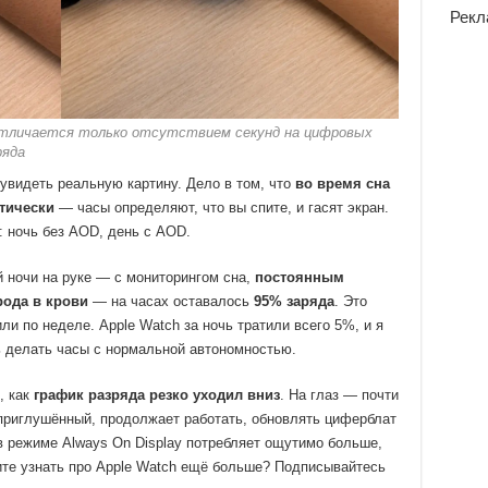
Рекл
тличается только отсутствием секунд на цифровых
ряда
 увидеть реальную картину. Дело в том, что
во время сна
атически
— часы определяют, что вы спите, и гасят экран.
: ночь без AOD, день с AOD.
 ночи на руке — с мониторингом сна,
постоянным
рода в крови
— на часах оставалось
95% заряда
. Это
ли по неделе. Apple Watch за ночь тратили всего 5%, и я
ь делать часы с нормальной автономностью.
, как
график разряда резко уходил вниз
. На глаз — почти
 приглушённый, продолжает работать, обновлять циферблат
в режиме Always On Display потребляет ощутимо больше,
те узнать про Apple Watch ещё больше? Подписывайтесь