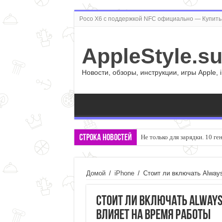
Poco X6 с поддержкой NFC официально — Купить 
AppleStyle.s
Новости, обзоры, инструкции, игры Apple, 
Строка новостей
Не только для зарядки. 10 г
Величие Valve: обзор Steam 
Домой
/
iPhone
/
Стоит ли включать Always
Стоит ли включать Always 
влияет на время работы