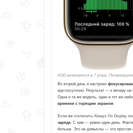
AOD включается в 7 утра. Посмотрите,
Во второй день я настроил
фокусирован
круглосуточно. Результат — к вечеру на
Одна и та же модель, один и тот же наб
времени с горящим экраном
.
Если же
отключить Always On Display п
заряде
. С ним — ровно один день. Фак
больше. Это не домыслы — это простая 