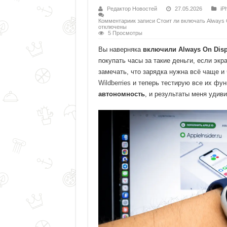
Редактор Новостей
27.05.2026
iP
Комментарии
к записи Стоит ли включать Always 
отключены
5 Просмотры
Вы наверняка
включили Always On Disp
покупать часы за такие деньги, если экр
замечать, что зарядка нужна всё чаще и
Wildberries
и теперь тестирую все их фун
автономность
, и результаты меня удиви