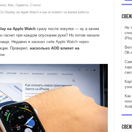
hone
,
Mac
,
Гаджеты
,
Статьи
On Display на Apple Watch и как он влияет на время работы
Свеж
Не 
lay на Apple Watch
сразу после покупки — ну а зачем
спо
ан гаснет при каждом опускании руки? Но потом начали
iPh
 чаще. Недавно я
заказал себе Apple Watch через
Вели
кции. Проверил,
насколько AOD влияет на
ПК-
ли.
Сам
хар
смо
Кар
узн
Как
пох
Andr
Свеж