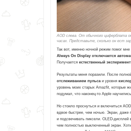
AOD слева. От обычного циферблата о
часах. Представьте, сколько он ест за
Так вот, именно ночной режим помог мне
Always On Display отключается автом
Получается
естественный эксперимент
Результаты меня поразили. После полной
отслеживанием пульса
и уровня
кисло
уровень моих старых Amazfit, которые жи
подумал, что наконец-то Apple научилис
Но стоило проснуться и включиться AOD
вдвое быстрее, чем ночью. Экран, даже
и подсвечивать пиксели. OLED-дисплей 
чем полностью выключенный экран. Хоти