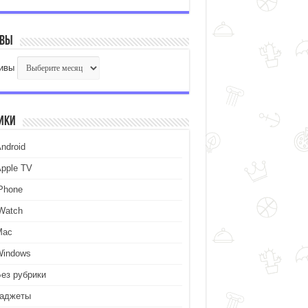
ивы
ивы
ики
ndroid
Apple TV
iPhone
iWatch
Mac
Windows
Без рубрики
Гаджеты