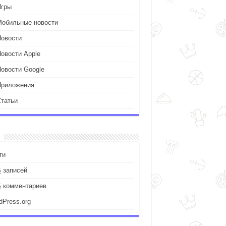
Игры
Мобильные новости
Новости
Новости Apple
Новости Google
Приложения
Статьи
ти
S
записей
S
комментариев
dPress.org