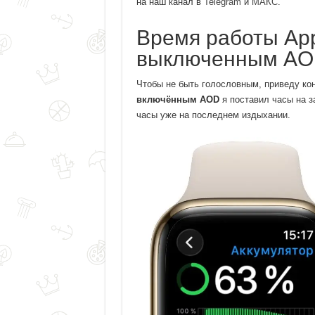
на наш канал в
Telegram
и
МАКС
.
Время работы App
выключенным A
Чтобы не быть голословным, приведу ко
включённым AOD
я поставил часы на з
часы уже на последнем издыхании.