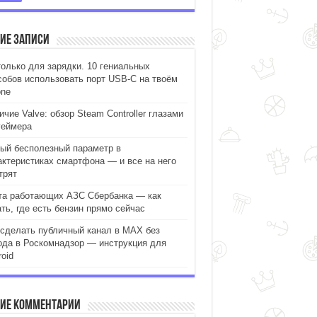
ие записи
только для зарядки. 10 гениальных
собов использовать порт USB-C на твоём
one
чие Valve: обзор Steam Controller глазами
геймера
ый бесполезный параметр в
актеристиках смартфона — и все на него
трят
та работающих АЗС Сбербанка — как
ать, где есть бензин прямо сейчас
 сделать публичный канал в MAX без
ода в Роскомнадзор — инструкция для
oid
ие комментарии