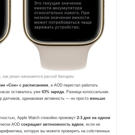
 как резко начинается расход батареи
ие «Сон» с расписанием
, и AOD перестал работать
 часах оставалось уже
43% заряда
. Разница колоссальная.
ор датчиков, одинаковая активность — но просто
меньше
олностью
, Apple Watch спокойно проживут
2-3 дня на одном
тически AOD
сокращает автономность вдвое
, если не
арифметика, которую вы можете проверить на собственных