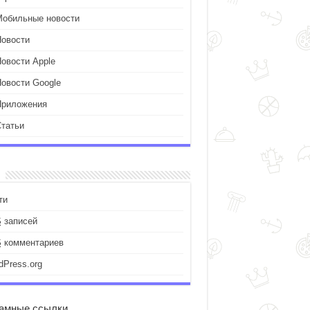
Мобильные новости
Новости
Новости Apple
Новости Google
Приложения
Статьи
ти
S
записей
S
комментариев
dPress.org
амные ссылки