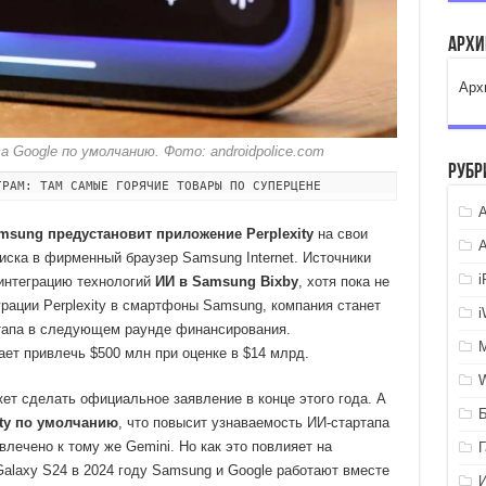
Арх
Арх
Google по умолчанию. Фото: androidpolice.com
Рубр
ГРАМ: ТАМ САМЫЕ ГОРЯЧИЕ ТОВАРЫ ПО СУПЕРЦЕНЕ
A
msung предустановит приложение Perplexity
на свои
оиска в фирменный браузер Samsung Internet. Источники
интеграцию технологий
ИИ в Samsung Bixby
, хотя пока не
рации Perplexity в смартфоны Samsung, компания станет
тапа в следующем раунде финансирования.
ает привлечь $500 млн при оценке в $14 млрд.
ет сделать официальное заявление в конце этого года. А
ity по умолчанию
, что повысит узнаваемость ИИ-стартапа
влечено к тому же Gemini. Но как это повлияет на
Galaxy S24 в 2024 году Samsung и Google работают вместе