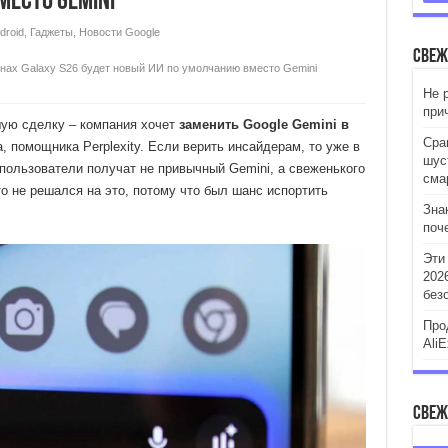
есто Gemini
droid
,
Гаджеты
,
Новости Google
Свеж
нах Galaxy S26 будет новый ИИ по умолчанию вместо Gemini
Не 
при
ую сделку – компания хочет
заменить Google Gemini в
Сра
, помощника Perplexity. Если верить инсайдерам, то уже в
шус
 пользователи получат не привычный Gemini, а свеженького
сма
то не решался на это, потому что был шанс испортить
Зна
поч
Эти
202
без
Про
AliE
Свеж