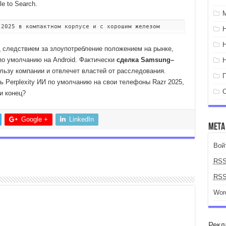
e to Search.
 2025 в компактном корпусе и с хорошим железом
д следствием за злоупотребление положением на рынке,
 по умолчанию на Android. Фактически
сделка Samsung–
льзу компании и отвлечет властей от расследования.
ь Perplexity ИИ по умолчанию на свои телефоны Razr 2025,
и конец?
Google +
LinkedIn
Мета
Вой
RS
RS
Wor
Рекл