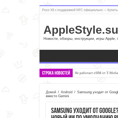
Poco X6 с поддержкой NFC официально — Купить 
AppleStyle.s
Новости, обзоры, инструкции, игры Apple, 
Строка новостей
Не работает eSIM от Т-Моба
Сравнил realme P4 и REDMI 
Домой
/
Android
/
Samsung уходит от Goog
вместо Gemini
Samsung уходит от Google