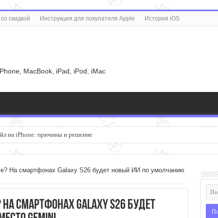
со скидкой
Инструкция для покупателя Apple
История iOS
u
iPhone, MacBook, iPad, iPod, iMac
йл на iPhone: причины и решение
Note 15: один шустрее, второй живет дольше. Какой смартфон купить в 2026?
le? На смартфонах Galaxy S26 будет новый ИИ по умолчанию
? На смартфонах Galaxy S26 будет