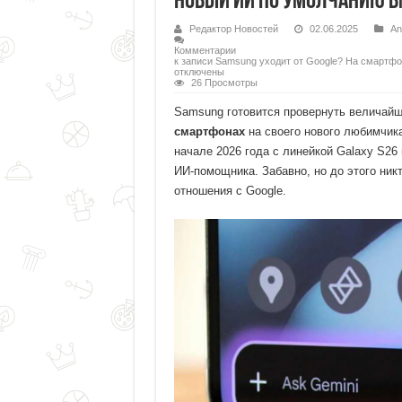
новый ИИ по умолчанию вм
Редактор Новостей
02.06.2025
An
Комментарии
к записи Samsung уходит от Google? На смартфо
отключены
26 Просмотры
Samsung готовится провернуть величайш
смартфонах
на своего нового любимчика
начале 2026 года с линейкой Galaxy S26
ИИ-помощника. Забавно, но до этого ник
отношения с Google.