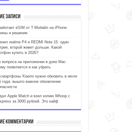
ие записи
работает eSIM от Т-Мобайл на iPhone:
чины и решение
внил realme P4 и REDMI Note 15: один
трее, второй живет дольше. Какой
ртфон купить в 2026?
к вопроса на приложении в доке Mac:
ему появляется и как убрать
 смартфоны Xiaomi нужно обновить в июле
6 года: вышло важное обновление
опасности
дал Apple Watch и взял копию Whoop с
xpress за 3000 рублей. Это кайф
ие комментарии