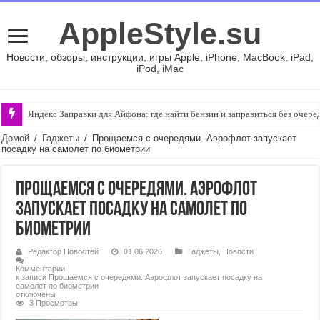
AppleStyle.su
Новости, обзоры, инструкции, игры Apple, iPhone, MacBook, iPad,
iPod, iMac
Яндекс Заправки для Айфона: где найти бензин и заправиться без очере
Домой
/
Гаджеты
/
Прощаемся с очередями. Аэрофлот запускает
посадку на самолет по биометрии
Прощаемся с очередями. Аэрофлот
запускает посадку на самолет по
биометрии
Редактор Новостей
01.06.2026
Гаджеты
,
Новости
Комментарии
к записи Прощаемся с очередями. Аэрофлот запускает посадку на
самолет по биометрии
отключены
3 Просмотры