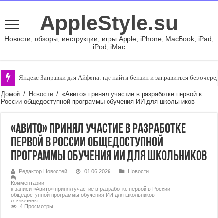
AppleStyle.su
Новости, обзоры, инструкции, игры Apple, iPhone, MacBook, iPad,
iPod, iMac
Яндекс Заправки для Айфона: где найти бензин и заправиться без очере
Домой
/
Новости
/
«Авито» принял участие в разработке первой в
России общедоступной программы обучения ИИ для школьников
«Авито» принял участие в разработке
первой в России общедоступной
программы обучения ИИ для школьников
Редактор Новостей
01.06.2026
Новости
Комментарии
к записи «Авито» принял участие в разработке первой в России
общедоступной программы обучения ИИ для школьников
отключены
4 Просмотры