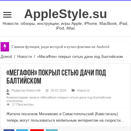
AppleStyle.su
Новости, обзоры, инструкции, игры Apple, iPhone, MacBook, iPad,
iPod, iMac
Главная функция, ради которой я купил флагман на Android
Домой
/
Новости
/
«МегаФон» покрыл сетью дачи под Балтийском
«МегаФон» покрыл сетью дачи под
Балтийском
Редактор Новостей
25.07.2025
Новости
Комментарии
к записи «МегаФон» покрыл сетью дачи под Балтийском
отключены
17 Просмотры
Жители поселков Мечниково и Севастопольский (Камстигаль)
теперь могут пользоваться мобильным интернетом на скорости...