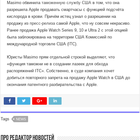
Masimo обвинила
таможенную службу США
в том, что она
разрешила Apple продавать смартчасы с функцией подсчёта
кислорода в крови. Причём истец узнал о разрешении на
продажу из
пресс-релиза
самой Apple, что ну совсем некрасиво.
Ранее продажа Apple Watch Series 9, 10 и Ultra 2 с этой опцией
была заблокирована на территории США Комиссией по
международной торговле США (ITC).
Юристы Masimo прям отдельной строкой выделяют, что
«функция таможни не в создании лазеек для обхода
распоряжений ITC». Собственно, в суде компания хочет
добиться повторного запрета на продажу Apple Watch в США до
окончания патентного разбирательства с Apple.
Tags
NEWS
Про Редактор Новостей