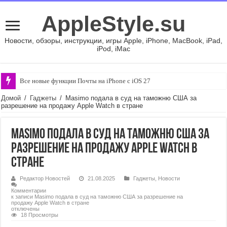
AppleStyle.su
Новости, обзоры, инструкции, игры Apple, iPhone, MacBook, iPad,
iPod, iMac
Все новые функции Почты на iPhone с iOS 27
Домой
/
Гаджеты
/
Masimo подала в суд на таможню США за
разрешение на продажу Apple Watch в стране
Masimo подала в суд на таможню США за
разрешение на продажу Apple Watch в
стране
Редактор Новостей
21.08.2025
Гаджеты
,
Новости
Комментарии
к записи Masimo подала в суд на таможню США за разрешение на
продажу Apple Watch в стране
отключены
18 Просмотры