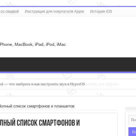
со скидкой
Инструкция для покупателя Apple
История iOS
u
iPhone, MacBook, iPad, iPod, iMac
d — что выбрать и как настроить звук в HyperOS
 Полный список смартфонов и планшетов
Полный список смартфонов и