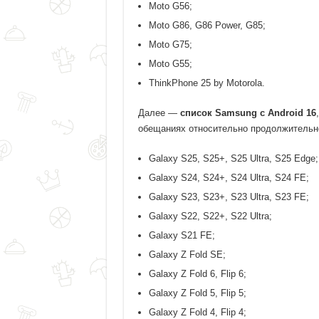
Moto G56;
Moto G86, G86 Power, G85;
Moto G75;
Moto G55;
ThinkPhone 25 by Motorola.
Далее —
список Samsung с Android 16
обещаниях относительно продолжительно
Galaxy S25, S25+, S25 Ultra, S25 Edge;
Galaxy S24, S24+, S24 Ultra, S24 FE;
Galaxy S23, S23+, S23 Ultra, S23 FE;
Galaxy S22, S22+, S22 Ultra;
Galaxy S21 FE;
Galaxy Z Fold SE;
Galaxy Z Fold 6, Flip 6;
Galaxy Z Fold 5, Flip 5;
Galaxy Z Fold 4, Flip 4;