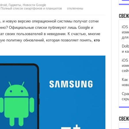
droid
,
Гаджеты
,
Новости Google
6. Полный список смартфонов и планшетов
отключены
Свеж
, и новую версию операционной системы получат сотни
iOS 
нно? Официальные списки публикуют лишь Google и
изм
жат своих пользователей в неведении. К счастью, многие
для
ую политику обновлений, которая позволяет понять,
кто
Dol
и к
iOS
изм
сей
Как
нов
Сра
скр
Свеж