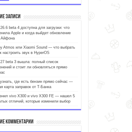
ие записи
26.6 beta 4 доступна для загрузки: что
енила Apple и когда выйдет обновление
 Айфона
by Atmos или Xiaomi Sound — что выбрать
ак настроить звук в HyperOS
 27 beta 3 вышла: полный список
енений и стоит ли обновляться прямо
час
 узнать, где есть бензин прямо сейчас —
ая карта заправок от Т-Банка
внил vivo X300 и vivo X300 FE — нашел 5
ытых отличий, которые изменили выбор
ие комментарии