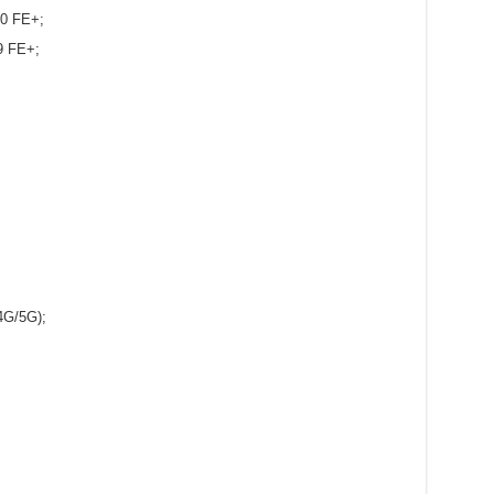
10 FE+;
9 FE+;
4G/5G);