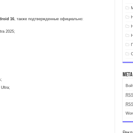
roid 16
, также подтвержденные официально:
tra 2025;
Мета
s;
Вой
Ultra;
RS
RS
Wor
Рекл