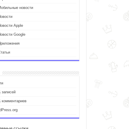
Мобильные новости
Новости
Новости Apple
Новости Google
Приложения
Статьи
ти
S
записей
S
комментариев
dPress.org
амные ссылки