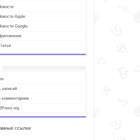
Новости
Новости Apple
Новости Google
Приложения
Статьи
ти
S
записей
S
комментариев
dPress.org
амные ссылки