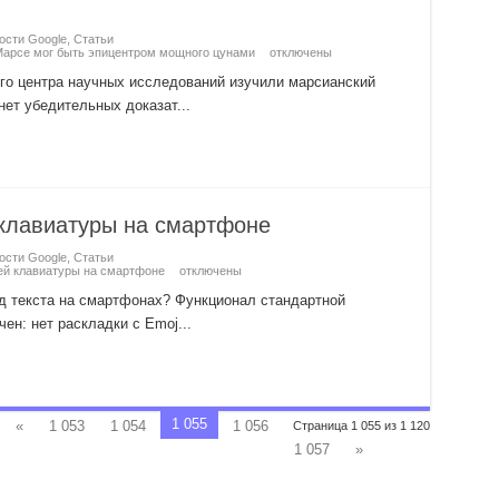
ости Google
,
Статьи
Марсе мог быть эпицентром мощного цунами
отключены
го центра научных исследований изучили марсианский
нет убедительных доказат...
клавиатуры на смартфоне
ости Google
,
Статьи
ей клавиатуры на смартфоне
отключены
од текста на смартфонах? Функционал стандартной
ен: нет раскладки с Emoj...
1 055
«
1 053
1 054
1 056
Страница 1 055 из 1 120
1 057
»