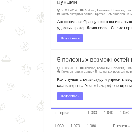
цунами
06.08.2019
Android
,
Гаджеты
,
Новости
,
Нов
Комментарии
к записи Кратер Ломоносова на 
Астрономы из Французского национально
ударный кратер Ломоносова. До сих пор 
Подробнее »
5 полезных возможностей 
06.08.2019
Android
,
Гаджеты
,
Новости
,
Нов
Комментарии
к записи 5 полезных возможност
Как улучшить клавиатуру и упросить вв
клавиатуры на Android-смартфоне огранич
Подробнее »
« Первая
...
1 030
1 040
1 050
1 060
1 070
1 080
...
В конец »