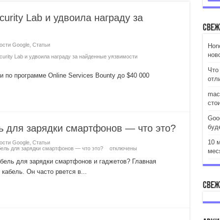
curity Lab и удвоила награду за
Свеж
ости Google
,
Статьи
Hon
ново
ecurity Lab и удвоила награду за найденные уязвимости
Что
 по программе Online Services Bounty до $40 000
отл
mac
сто
Goo
 для зарядки смартфонов — что это?
буд
10 
ости Google
,
Статьи
ель для зарядки смартфонов — что это?
отключены
мес
бель для зарядки смартфонов и гаджетов? Главная
кабель. Он часто рвется в...
Свеж