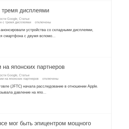
с тремя дисплеями
ости Google
,
Статьи
н с тремя дисплеями
отключены
е анонсировали устройства со складными дисплеями,
я смартфона с двумя вспомо...
и на японских партнеров
ости Google
,
Статьи
нии на японских партнеров
отключены
овле (JFTC) начала расследование в отношении Apple.
зывала давление на япо...
се мог быть эпицентром мощного