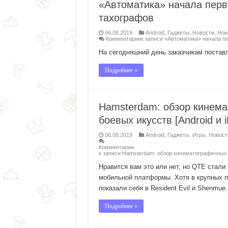
«Автоматика» начала перв
тахографов
06.08.2019
Android
,
Гаджеты
,
Новости
,
Нов
Комментарии
к записи «Автоматика» начала п
На сегодняшний день заказчикам постав
Подробнее »
Hamsterdam: обзор кинема
боевых икусств [Android и 
06.08.2019
Android
,
Гаджеты
,
Игры
,
Новост
Комментарии
к записи Hamsterdam: обзор кинематографичных Q
Нравится вам это или нет, но QTE стали
мобильной платформы. Хотя в крупных п
показали себя в Resident Evil и Shenmu
Подробнее »