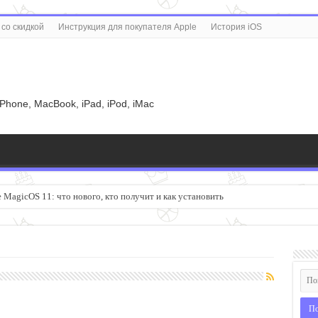
со скидкой
Инструкция для покупателя Apple
История iOS
u
iPhone, MacBook, iPad, iPod, iMac
MagicOS 11: что нового, кто получит и как установить