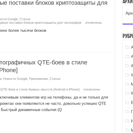
Арх
ые поставки блоков криптозащиты для
Арх
ости Google
,
Статьи
ервые поставки блоков криптозащиты для тахографов
отключены
лено более тысячи блоков
Рубр
A
тографичных QTE-боев в стиле
iPhone]
и
,
Новости Google
,
Приложения
,
Статьи
TE-боев в стиле боевых икусств [Android и iPhone]
отключены
 ключевым элементом игр на телефоны, да и не только для
роектах они появляются не часто, довольно успешно QTE
e. Быстрый динамичные события (Q