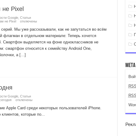
 не Pixel
ости Google
,
Статьи
ам не Pixel
отключены
серий. Мы уже рассказывали, как не запутаться во всём
й флагман в отдельном материале: Теперь хочется
A3. Смартфон выделяется на фоне одноклассников не
м: смартфон относится к семейству Android One,
олочки, а […]
Мета
Вой
RS
годня
RS
ости Google
,
Статьи
сегодня
отключены
Wor
ние Apple Card среди некоторых пользователей iPhone.
клиентов, которые по...
Рекл