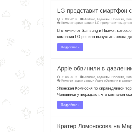
LG представит смартфон 
06.08.2019
Android
,
Гаджеты
,
Новости
,
Нов
Комментарии
к записи LG представит смартфо
В отличие от Samsung и Huawei, которы
компания LG решила выпустить чехол дл
Подробнее »
Apple обвинили в давлени
06.08.2019
Android
,
Гаджеты
,
Новости
,
Нов
Комментарии
к записи Apple обвинили в давле
Японская Комиссия по справедливой торг
Чиновники утверждают, что компания ока
Подробнее »
Кратер Ломоносова на Мар