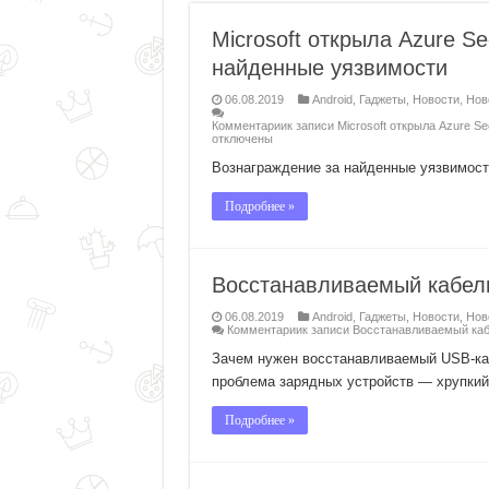
Microsoft открыла Azure Se
найденные уязвимости
06.08.2019
Android
,
Гаджеты
,
Новости
,
Нов
Комментарии
к записи Microsoft открыла Azure S
отключены
Вознаграждение за найденные уязвимости
Подробнее »
Восстанавливаемый кабель
06.08.2019
Android
,
Гаджеты
,
Новости
,
Нов
Комментарии
к записи Восстанавливаемый каб
Зачем нужен восстанавливаемый USB-ка
проблема зарядных устройств — хрупкий 
Подробнее »