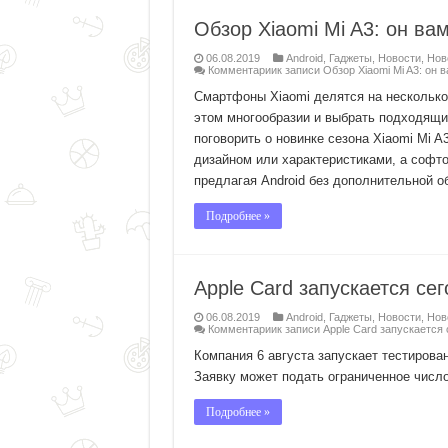
Обзор Xiaomi Mi A3: он вам
06.08.2019
Android
,
Гаджеты
,
Новости
,
Нов
Комментарии
к записи Обзор Xiaomi Mi A3: он в
Смартфоны Xiaomi делятся на несколько 
этом многообразии и выбрать подходящи
поговорить о новинке сезона Xiaomi Mi 
дизайном или характеристиками, а софто
предлагая Android без дополнительной об
Подробнее »
Apple Card запускается се
06.08.2019
Android
,
Гаджеты
,
Новости
,
Нов
Комментарии
к записи Apple Card запускается 
Компания 6 августа запускает тестирова
Заявку может подать ограниченное число 
Подробнее »