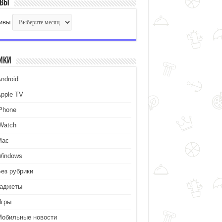
ивы
ивы
ики
ndroid
Apple TV
iPhone
iWatch
Mac
Windows
Без рубрики
Гаджеты
Игры
Мобильные новости