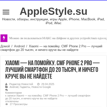
AppleStyle.su
Новости, обзоры, инструкции, игры Apple, iPhone, MacBook, iPad,
iPod, iMac
Можно ли пользоваться МАКС на Айфоне и других устройствах однов
Можно ли подслушивать через микрофон чужого телефона Android
Домой
/
Android
/
Xiaomi — на помойку. CMF Phone 2 Pro — лучший
смартфон до 20 тысяч, и ничего круче вы не найдете
Xiaomi — на помойку. CMF Phone 2 Pro —
лучший смартфон до 20 тысяч, и ничего
круче вы не найдете
Редактор Новостей
29.04.2025
Android
,
Гаджеты
,
Новости Google
Комментарии
к записи Xiaomi — на помойку. CMF Phone 2 Pro — лучший смартфон
до 20 тысяч, и ничего круче вы не найдете
отключены
27 Просмотры