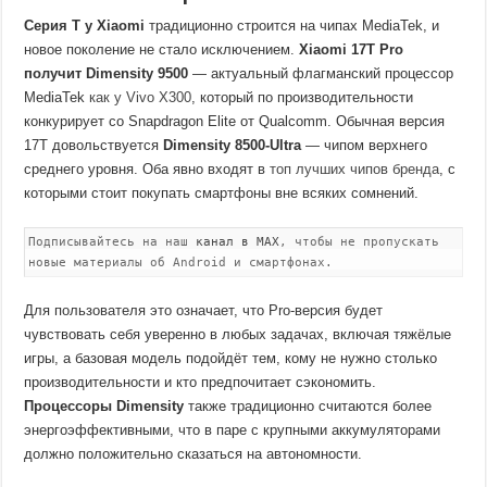
Серия T у Xiaomi
традиционно строится на чипах MediaTek, и
новое поколение не стало исключением.
Xiaomi 17T Pro
получит Dimensity 9500
— актуальный флагманский процессор
MediaTek
как у Vivo X300
, который по производительности
конкурирует со Snapdragon Elite от Qualcomm. Обычная версия
17T довольствуется
Dimensity 8500-Ultra
— чипом верхнего
среднего уровня. Оба явно входят в
топ лучших чипов бренда
, с
которыми стоит покупать смартфоны вне всяких сомнений.
Подписывайтесь на наш
канал в MAX
, чтобы не пропускать
новые материалы об Android и смартфонах.
Для пользователя это означает, что Pro-версия будет
чувствовать себя уверенно в любых задачах, включая тяжёлые
игры, а базовая модель подойдёт тем, кому не нужно столько
производительности и кто предпочитает сэкономить.
Процессоры Dimensity
также традиционно считаются более
энергоэффективными, что в паре с крупными аккумуляторами
должно положительно сказаться на автономности.