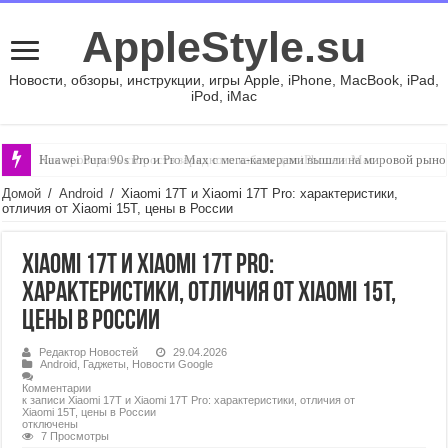
AppleStyle.su
Новости, обзоры, инструкции, игры Apple, iPhone, MacBook, iPad,
iPod, iMac
Huawei Pura 90s Pro и Pro Max с мега-камерами вышли на мировой рыно
Домой
/
Android
/
Xiaomi 17T и Xiaomi 17T Pro: характеристики,
отличия от Xiaomi 15T, цены в России
Xiaomi 17T и Xiaomi 17T Pro:
характеристики, отличия от Xiaomi 15T,
цены в России
Редактор Новостей
29.04.2026
Android
,
Гаджеты
,
Новости Google
Комментарии
к записи Xiaomi 17T и Xiaomi 17T Pro: характеристики, отличия от
Xiaomi 15T, цены в России
отключены
7 Просмотры