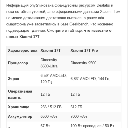
Информация опубликована французским ресурсом Dealabs и
пока остаётся утечкой, а не официальными данными Xiaomi. Тем
не менее детализация достаточно высокая, а ранее оба
смартфона уже засветились в базе Geekbench, что косвенно
подтверждает данные. Смотрите в таблице,
что известно о
новых Xiaomi 17T
:
Характеристика
Xiaomi 17T
Xiaomi 17T Pro
Dimensity
Процессор
Dimensity 9500
8500-Ultra
6,59″ AMOLED,
Экран
6,83″ AMOLED, 144 Гц
120 Гц
Оперативная
12 ГБ
12 ГБ
память
Хранилище
256 / 512 ГБ
512 ГБ
Аккумулятор
6500 мАч
7000 мАч
67 Вт
100 Вт проводная / 50 Вт