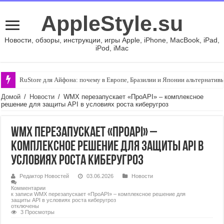
AppleStyle.su
Новости, обзоры, инструкции, игры Apple, iPhone, MacBook, iPad,
iPod, iMac
RuStore для Айфона: почему в Европе, Бразилии и Японии альтернативы 
Домой
/
Новости
/
WMX перезапускает «ПроAPI» – комплексное
решение для защиты API в условиях роста киберугроз
WMX перезапускает «ПроAPI» –
комплексное решение для защиты API в
условиях роста киберугроз
Редактор Новостей
03.06.2026
Новости
Комментарии
к записи WMX перезапускает «ПроAPI» – комплексное решение для
защиты API в условиях роста киберугроз
отключены
3 Просмотры