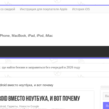
со скидкой
Инструкция для покупателя Apple
История iOS
u
iPhone, MacBook, iPad, iPod, iMac
 где найти бензин и заправиться без очередей в 2026 году
большим экраном садится быстрее
roid вместо ноутбука, и вот почему
oid вместо ноутбука, и вот почему
droid
,
Гаджеты
,
Новости Google