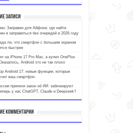
ие записи
екс Заправки для Айфона: где найти
зин и заправиться без очередей в 2026 году
вда ли, что смартфон с большим экраном
ится быстрее
ил на iPhone 17 Pro Max, а купил OnePlus
Оказалось, Android это не так плохо
ор Android 17: новые функции, которые
учит ваш смартфон
оссии приняли закон об ИИ: заблокируют
теперь у нас ChatGPT, Claude и Deepseek?
ие комментарии