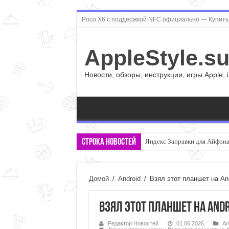
Poco X6 с поддержкой NFC официально — Купить 
AppleStyle.s
Новости, обзоры, инструкции, игры Apple, 
Строка новостей
Яндекс Заправки для Айфона:
Правда ли, что смартфон с 
Домой
/
Android
/
Взял этот планшет на And
Взял этот планшет на Andr
Редактор Новостей
01.06.2026
An