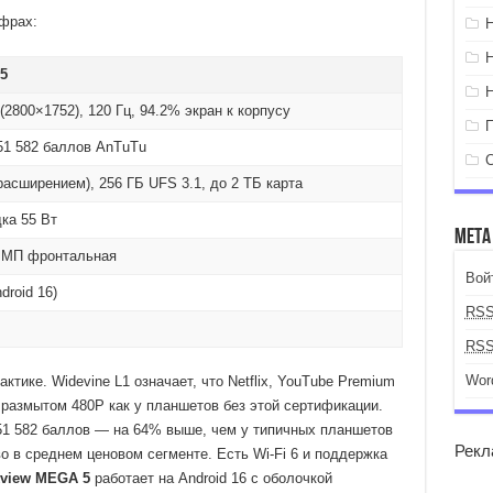
фрах:
5
(2800×1752), 120 Гц, 94.2% экран к корпусу
51 582 баллов AnTuTu
расширением), 256 ГБ UFS 3.1, до 2 ТБ карта
дка 55 Вт
Мета
3 МП фронтальная
Вой
droid 16)
RS
RS
Wor
ктике. Widevine L1 означает, что Netflix, YouTube Premium
в размытом 480P как у планшетов без этой сертификации.
1 582 баллов — на 64% выше, чем у типичных планшетов
Рекл
о в среднем ценовом сегменте. Есть Wi-Fi 6 и поддержка
kview MEGA 5
работает на Android 16 с оболочкой