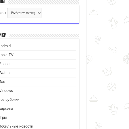
ивы
ивы
ики
ndroid
Apple TV
iPhone
iWatch
Mac
Windows
Без рубрики
Гаджеты
Игры
Мобильные новости