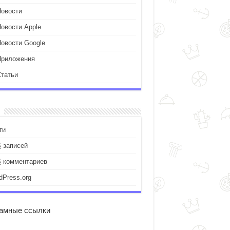
Новости
Новости Apple
Новости Google
Приложения
Статьи
ти
S
записей
S
комментариев
dPress.org
амные ссылки