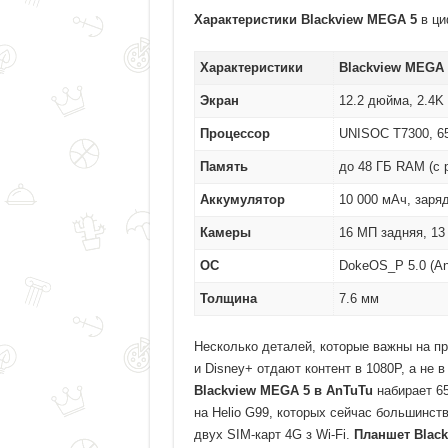
Характеристики Blackview MEGA 5
в ци
Характеристики
Blackview MEGA 
Экран
12.2 дюйма, 2.4K 
Процессор
UNISOC T7300, 6
Память
до 48 ГБ RAM (с 
Аккумулятор
10 000 мАч, заря
Камеры
16 МП задняя, 1
ОС
DokeOS_P 5.0 (An
Толщина
7.6 мм
Несколько деталей, которые важны на пра
и Disney+ отдают контент в 1080P, а не 
Blackview MEGA 5 в AnTuTu
набирает 65
на Helio G99, которых сейчас большинств
двух SIM-карт 4G з Wi-Fi.
Планшет Blac