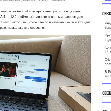
ndroid вместо ноутбука, и вот почему
отключены
ншетов на Android
и теперь в нее просится еще один
Свеж
A 5
— 12.2-дюймовый планшет с полным набором для
стилус, чехол, защитное стекло и наушники — все это идет
Янд
ираю, насколько это серьезно.
бен
Пра
сад
Коп
15. 
Обз
пол
В Р
ли 
Свеж