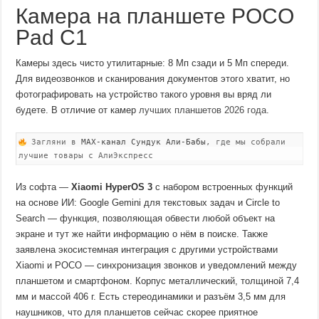
Камера на планшете POCO
Pad C1
Камеры здесь чисто утилитарные: 8 Мп сзади и 5 Мп спереди.
Для видеозвонков и сканирования документов этого хватит, но
фотографировать на устройство такого уровня вы вряд ли
будете. В отличие от камер
лучших планшетов 2026 года
.
Загляни в
MAX-канал Сундук Али-Бабы
, где мы собрали
лучшие товары с АлиЭкспресс
Из софта —
Xiaomi HyperOS 3
с набором встроенных функций
на основе ИИ: Google Gemini для текстовых задач и Circle to
Search — функция, позволяющая обвести любой объект на
экране и тут же найти информацию о нём в поиске. Также
заявлена экосистемная интеграция с другими устройствами
Xiaomi и POCO — синхронизация звонков и уведомлений между
планшетом и смартфоном. Корпус металлический, толщиной 7,4
мм и массой 406 г. Есть стереодинамики и разъём 3,5 мм для
наушников, что для планшетов сейчас скорее приятное