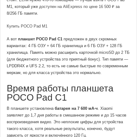
M1, который уже
доступен на AliExpress по цене 16 500 ₽
за
8/256 ГБ памяти.
Купить POCO Pad M1
А вот
планшет POCO Pad C1
предложен в двух скромных
вариантах: 4 ГБ ОЗУ + 64 ГБ хранилища и 6 ГБ ОЗУ + 128 ГБ
хранилища. Память можно расширить карточкой microSD до 2 ТБ
(для бюджетного устройства это приятный бонус). Тип памяти —
LPDDR4X и UFS 2.2, то есть не самые быстрые по современным
меркам, но для класса устройства это нормально.
Время работы планшета
POCO Pad C1
В планшете установлена
батарея на 7 600 мА·ч
. Xiaomi
заявляет до 1,7 дня работы в смешанном режиме и до 15 часов
воспроизведения видео. Это неплохие цифры для устройства
такого класса, хотя реальные результаты, конечно, будут
зависеть от яркости и включённого 120 Гц.