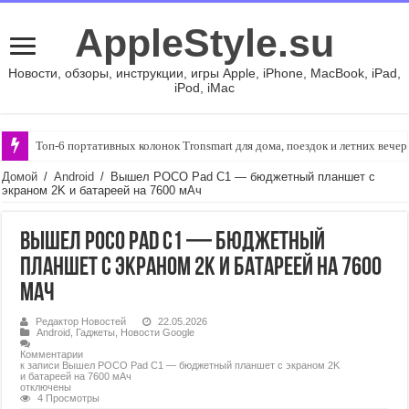
AppleStyle.su
Новости, обзоры, инструкции, игры Apple, iPhone, MacBook, iPad,
iPod, iMac
Топ-6 портативных колонок Tronsmart для дома, поездок и летних вече
Домой
/
Android
/
Вышел POCO Pad C1 — бюджетный планшет с
экраном 2K и батареей на 7600 мАч
Вышел POCO Pad C1 — бюджетный
планшет с экраном 2K и батареей на 7600
мАч
Редактор Новостей
22.05.2026
Android
,
Гаджеты
,
Новости Google
Комментарии
к записи Вышел POCO Pad C1 — бюджетный планшет с экраном 2K
и батареей на 7600 мАч
отключены
4 Просмотры