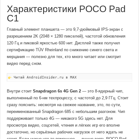
Характеристики POCO Pad
C1
Главный элемент планшета — это 9,7-дюймовый IPS-экран с
разрешением 2K (2048 × 1280 пикселей), частотой обновления
120 Гц и пиковой яркостью 600 нит. Дисплей также получил
сертификацию TÜV Rheinland по снижению синего света и
мерцания — полезно для тех, кто много читает или смотрит
видео перед сном.
Читай AndroidInsider.ru в MAX
Внутри стоит
Snapdragon 6s 4G Gen 2
— это 8-ядерный чип,
выполненный по 6-нм техпроцессу, с частотой до 2,9 ГГц. Стоит
сразу пояснить: несмотря на свежее название, это, по сути,
переименованный Snapdragon 685 с небольшим разгоном. Чип
поддерживает только 4G — никакого 5G здесь нет. Для
просмотра видео, соцсетей, чтения и лёгких игр его вполне
достаточно, но серьёзных рабочих нагрузок от него ждать не
стоит. Если нужно что-то помощнее — лучше взять POCO Pad