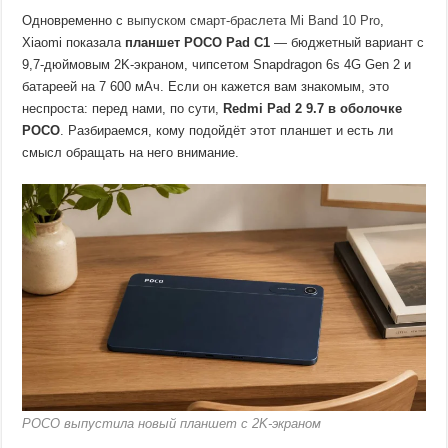
Одновременно с
выпуском смарт-браслета Mi Band 10 Pro
,
Xiaomi показала
планшет POCO Pad C1
— бюджетный вариант с
9,7-дюймовым 2K-экраном, чипсетом Snapdragon 6s 4G Gen 2 и
батареей на 7 600 мАч. Если он кажется вам знакомым, это
неспроста: перед нами, по сути,
Redmi Pad 2 9.7 в оболочке
POCO
. Разбираемся, кому подойдёт этот планшет и есть ли
смысл обращать на него внимание.
POCO выпустила новый планшет с 2K-экраном