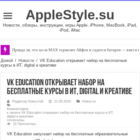
AppleStyle.su
Новости, обзоры, инструкции, игры Apple, iPhone, MacBook, iPad,
iPod, iMac
Правда ли, что из-за MAX тормозит Айфон и садится батарея — взял и 
Домой
/
Новости
/
VK Education открывает набор на бесплатные
курсы в ИТ, digital и креативе
VK Education открывает набор на
бесплатные курсы в ИТ, digital и креативе
Редактор Новостей
21.08.2025
Новости
Комментарии
к записи VK Education открывает набор на бесплатные курсы в ИТ,
digital и креативе
отключены
16 Просмотры
VK Education запускает набор на бесплатные образовательные