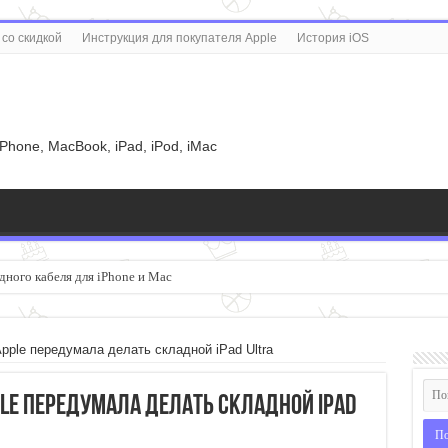
со скидкой
Инструкция для покупателя Apple
История iOS
u
iPhone, MacBook, iPad, iPod, iMac
дного кабеля для iPhone и Mac
pple передумала делать складной iPad Ultra
le передумала делать складной iPad