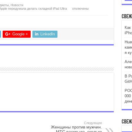
джеты
,
Новости
Apple передумала делать складной iPad Ultra
отключены
Свеж
Как
iPh
Google +
LinkedIn
Huaw
кам
я к
Але
нов
В Р
Git
POC
000
ден
Свеж
Следующее
Женщины против мужчин.
МТС раскрыла, сколько