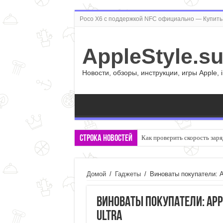
Poco X6 с поддержкой NFC официально — Купить 
AppleStyle.s
Новости, обзоры, инструкции, игры Apple, 
Строка новостей
Как проверить скорость заря
Домой
/
Гаджеты
/
Виноваты покупатели: A
Виноваты покупатели: App
Ultra