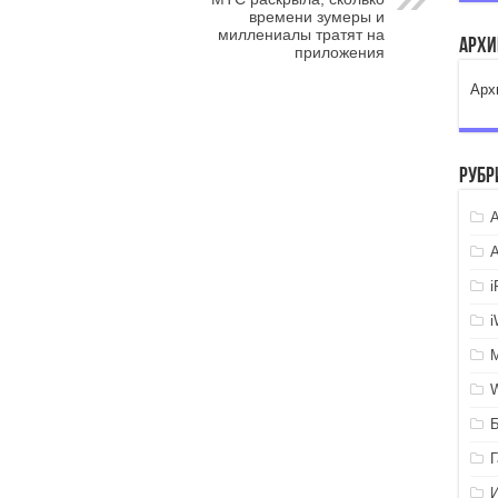
времени зумеры и
миллениалы тратят на
Арх
приложения
Арх
Рубр
A