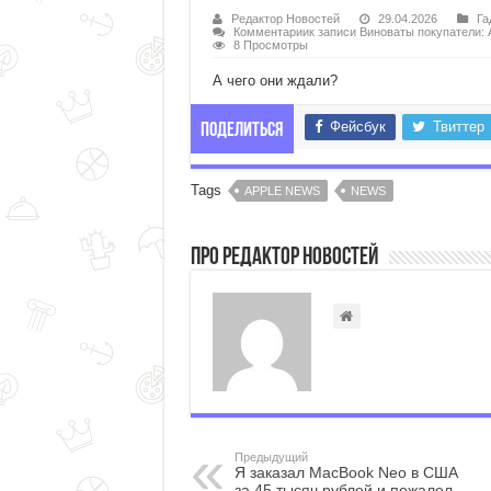
Редактор Новостей
29.04.2026
Га
Комментарии
к записи Виноваты покупатели: 
8 Просмотры
А чего они ждали?
Фейсбук
Твиттер
Поделиться
Tags
APPLE NEWS
NEWS
Про Редактор Новостей
Предыдущий
Я заказал MacBook Neo в США
за 45 тысяч рублей и пожалел.