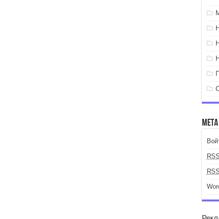
Мета
Вой
RS
RS
Wor
Рекл