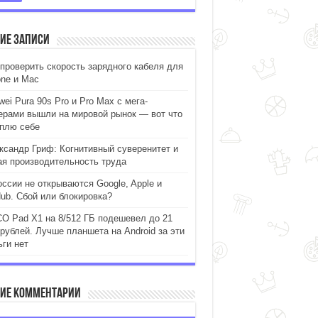
ие записи
 проверить скорость зарядного кабеля для
one и Mac
ei Pura 90s Pro и Pro Max с мега-
ерами вышли на мировой рынок — вот что
уплю себе
ксандр Гриф: Когнитивный суверенитет и
ая производительность труда
оссии не открываются Google, Apple и
Hub. Сбой или блокировка?
O Pad X1 на 8/512 ГБ подешевел до 21
 рублей. Лучше планшета на Android за эти
ьги нет
ие комментарии