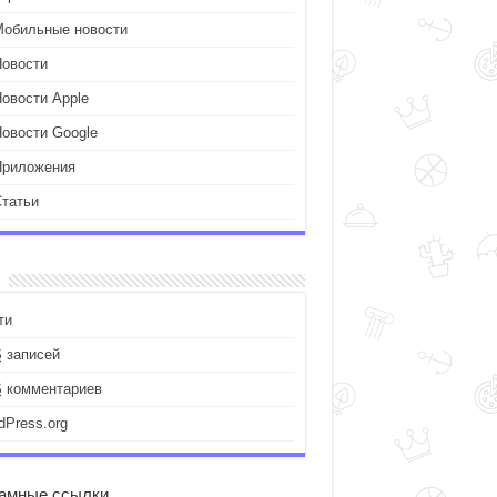
Мобильные новости
Новости
Новости Apple
Новости Google
Приложения
Статьи
ти
S
записей
S
комментариев
dPress.org
амные ссылки