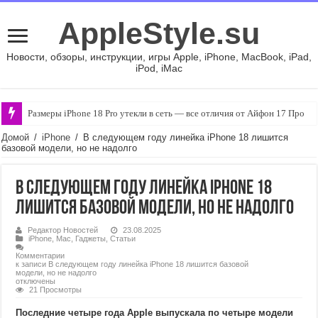
AppleStyle.su
Новости, обзоры, инструкции, игры Apple, iPhone, MacBook, iPad,
iPod, iMac
Размеры iPhone 18 Pro утекли в сеть — все отличия от Айфон 17 Про
Домой
/
iPhone
/
В следующем году линейка iPhone 18 лишится
базовой модели, но не надолго
В следующем году линейка iPhone 18
лишится базовой модели, но не надолго
Редактор Новостей
23.08.2025
iPhone
,
Mac
,
Гаджеты
,
Статьи
Комментарии
к записи В следующем году линейка iPhone 18 лишится базовой
модели, но не надолго
отключены
21 Просмотры
Последние четыре года Apple выпускала по четыре модели