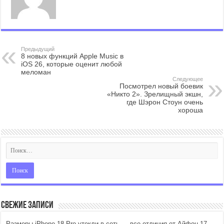
Предыдущий
8 новых функций Apple Music в
iOS 26, которые оценит любой
меломан
Следующее
Посмотрел новый боевик
«Никто 2». Зрелищный экшн,
где Шэрон Стоун очень
хороша
Свежие записи
Размеры iPhone 18 Pro утекли в сеть — все отличия от Айфон 17