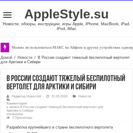
AppleStyle.su
Новости, обзоры, инструкции, игры Apple, iPhone, MacBook, iPad,
iPod, iMac
Можно ли пользоваться МАКС на Айфоне и других устройствах однов
Домой
/
Новости
/
В России создают тяжелый беспилотный вертолет
для Арктики и Сибири
В России создают тяжелый беспилотный
вертолет для Арктики и Сибири
Редактор Новостей
21.05.2026
Новости
Комментарии
к записи В России создают тяжелый беспилотный вертолет для
Арктики и Сибири
отключены
3 Просмотры
Разработка крупнейшего в стране беспилотного вертолета