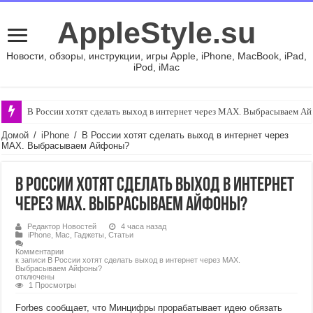
AppleStyle.su
Новости, обзоры, инструкции, игры Apple, iPhone, MacBook, iPad,
iPod, iMac
В России хотят сделать выход в интернет через MAX. Выбрасываем А
Складной iPhone Ultra покажут в сентябре, но вы не сможете его купить
Домой
/
iPhone
/
В России хотят сделать выход в интернет через
MAX. Выбрасываем Айфоны?
В России хотят сделать выход в интернет
через MAX. Выбрасываем Айфоны?
Редактор Новостей
4 часа назад
iPhone
,
Mac
,
Гаджеты
,
Статьи
Комментарии
к записи В России хотят сделать выход в интернет через MAX.
Выбрасываем Айфоны?
отключены
1 Просмотры
Forbes сообщает, что Минцифры прорабатывает идею обязать