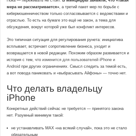
Пока — переживать не стоит.
В Минцифры заявили, что «такая
мера не рассматривается»
, а третий пакет мер по борьбе с
кибермошенничеством только согласовывается с ведомствами и
отраслью. То есть на бумаге это ещё не закон, а тема для
обсуждения, вокруг которой уже был конфликт интересов.
Это типичная ситуация для регулирования рунета: инициатива
всплывает, встречает сопротивление бизнеса, уходит и
возвращается в новой редакции. Похожим образом развивается и
история с тем, что
изменится для пользователей iPhone и
Android
при других ограничениях. Смысл следить за темой есть,
а вот повода паниковать и «выбрасывать Айфоны» — точно нет.
Что делать владельцу
iPhone
Конкретных действий сейчас не требуется — принятого закона
нет. Разумный минимум такой:
не устанавливать MAX «на всякий случай», пока это не стало
обязательным