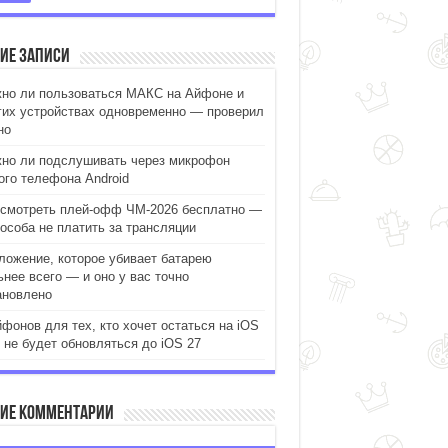
ие записи
но ли пользоваться МАКС на Айфоне и
гих устройствах одновременно — проверил
но
но ли подслушивать через микрофон
ого телефона Android
 смотреть плей-офф ЧМ-2026 бесплатно —
пособа не платить за трансляции
ложение, которое убивает батарею
ьнее всего — и оно у вас точно
ановлено
йфонов для тех, кто хочет остаться на iOS
и не будет обновляться до iOS 27
ие комментарии