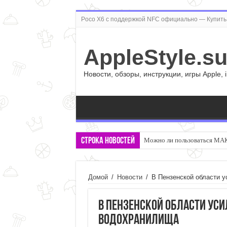
Poco X6 с поддержкой NFC официально — Купить 
AppleStyle.s
Новости, обзоры, инструкции, игры Apple, 
Строка новостей
Можно ли пользоваться МАК
Домой
/
Новости
/
В Пензенской области у
В Пензенской области уси
водохранилища