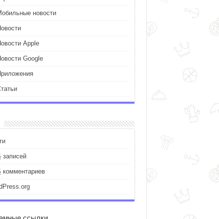
Мобильные новости
Новости
Новости Apple
Новости Google
Приложения
Статьи
ти
S
записей
S
комментариев
dPress.org
амные ссылки