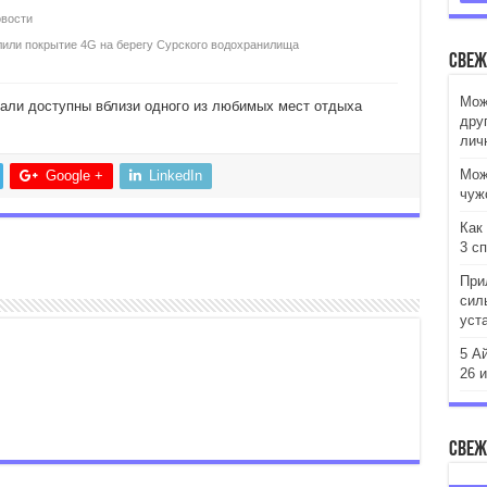
вости
лили покрытие 4G на берегу Сурского водохранилища
Свеж
Мож
тали доступны вблизи одного из любимых мест отдыха
дру
лич
Мож
Google +
LinkedIn
чуж
Как
3 с
При
сил
уст
5 А
26 
Свеж