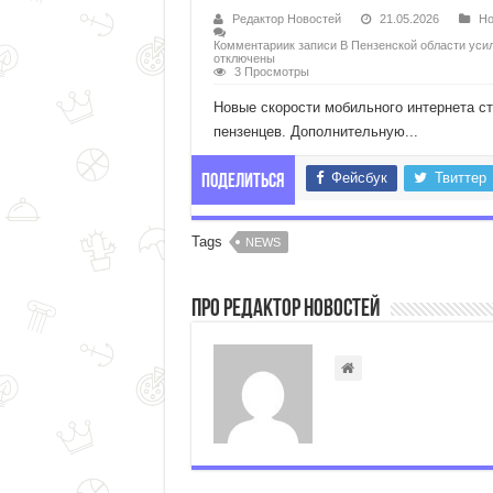
Редактор Новостей
21.05.2026
Но
Комментарии
к записи В Пензенской области уси
отключены
3 Просмотры
Новые скорости мобильного интернета с
пензенцев. Дополнительную...
Фейсбук
Твиттер
Поделиться
Tags
NEWS
Про Редактор Новостей