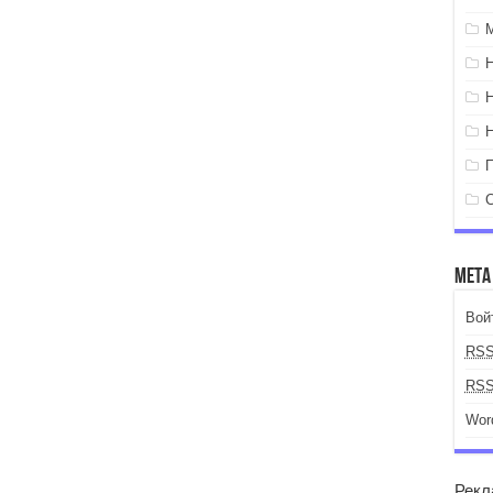
Мета
Вой
RS
RS
Wor
Рекл