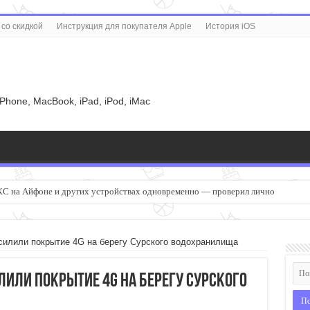
со скидкой
Инструкция для покупателя Apple
История iOS
u
iPhone, MacBook, iPad, iPod, iMac
С на Айфоне и других устройствах одновременно — проверил лично
силили покрытие 4G на берегу Сурского водохранилища
лили покрытие 4G на берегу Сурского