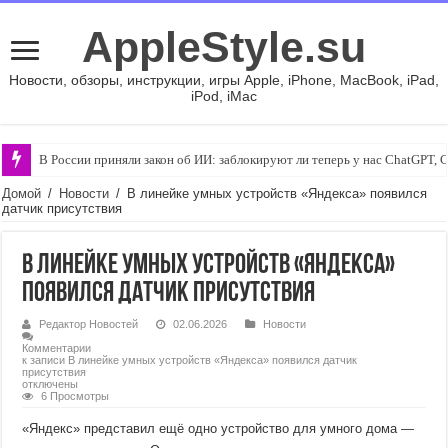
AppleStyle.su
Новости, обзоры, инструкции, игры Apple, iPhone, MacBook, iPad,
iPod, iMac
В России приняли закон об ИИ: заблокируют ли теперь у нас ChatGPT, 
Домой
/
Новости
/
В линейке умных устройств «Яндекса» появился
датчик присутствия
В линейке умных устройств «Яндекса»
появился датчик присутствия
Редактор Новостей
02.06.2026
Новости
Комментарии
к записи В линейке умных устройств «Яндекса» появился датчик
присутствия
отключены
6 Просмотры
«Яндекс» представил ещё одно устройство для умного дома —