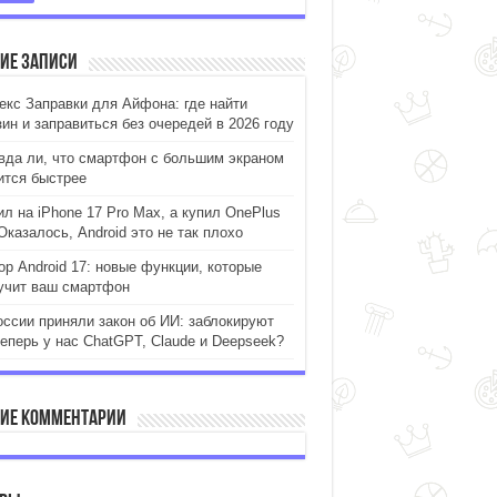
ие записи
екс Заправки для Айфона: где найти
зин и заправиться без очередей в 2026 году
вда ли, что смартфон с большим экраном
ится быстрее
ил на iPhone 17 Pro Max, а купил OnePlus
Оказалось, Android это не так плохо
ор Android 17: новые функции, которые
учит ваш смартфон
оссии приняли закон об ИИ: заблокируют
теперь у нас ChatGPT, Claude и Deepseek?
ие комментарии