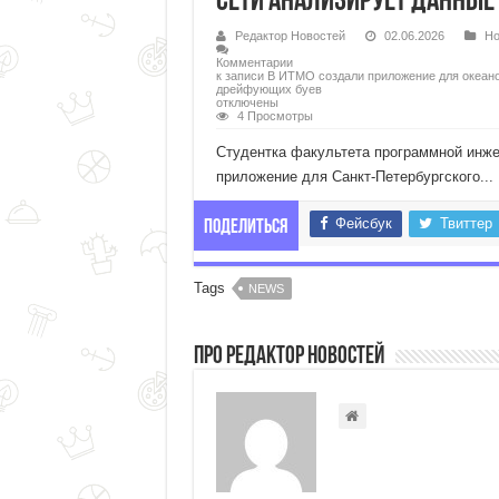
сети анализирует данные
Редактор Новостей
02.06.2026
Но
Комментарии
к записи В ИТМО создали приложение для океано
дрейфующих буев
отключены
4 Просмотры
Студентка факультета программной инж
приложение для Санкт-Петербургского...
Фейсбук
Твиттер
Поделиться
Tags
NEWS
Про Редактор Новостей