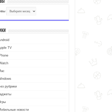
ивы
ивы
ики
ndroid
Apple TV
iPhone
iWatch
Mac
Windows
Без рубрики
Гаджеты
Игры
Мобильные новости