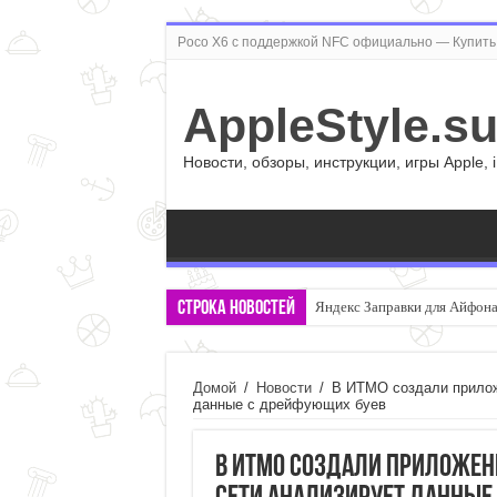
Poco X6 с поддержкой NFC официально — Купить 
AppleStyle.s
Новости, обзоры, инструкции, игры Apple, 
Строка новостей
Яндекс Заправки для Айфона:
Домой
/
Новости
/
В ИТМО создали приложе
данные с дрейфующих буев
В ИТМО создали приложени