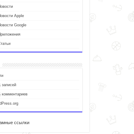
Новости
Новости Apple
Новости Google
Приложения
Статьи
ти
S
записей
S
комментариев
dPress.org
амные ссылки