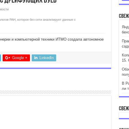
 с дрейфующих буев
вости
Свеж
логов РАН, которое без сети анализирует данные с
Янд
бен
енерии и компьютерной техники ИТМО создала автономное
Пра
сад
Коп
Google +
LinkedIn
15. 
Обз
пол
В Р
ли 
Свеж