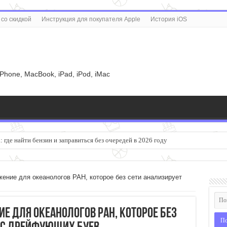
со скидкой
Инструкция для покупателя Apple
История iOS
u
iPhone, MacBook, iPad, iPod, iMac
 где найти бензин и заправиться без очередей в 2026 году
ние для океанологов РАН, которое без сети анализирует
е для океанологов РАН, которое без