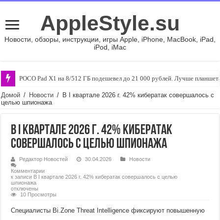
AppleStyle.su
Новости, обзоры, инструкции, игры Apple, iPhone, MacBook, iPad,
iPod, iMac
POCO Pad X1 на 8/512 ГБ подешевел до 21 000 рублей. Лучше планшета 
Домой
/
Новости
/
В I квартале 2026 г. 42% кибератак совершалось с
целью шпионажа
В I квартале 2026 г. 42% кибератак
совершалось с целью шпионажа
Редактор Новостей
30.04.2026
Новости
Комментарии
к записи В I квартале 2026 г. 42% кибератак совершалось с целью
шпионажа
отключены
10 Просмотры
Специалисты Bi.Zone Threat Intelligence фиксируют повышенную