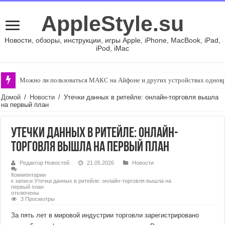
AppleStyle.su
Новости, обзоры, инструкции, игры Apple, iPhone, MacBook, iPad,
iPod, iMac
Можно ли пользоваться МАКС на Айфоне и других устройствах однов
Домой
/
Новости
/
Утечки данных в ритейле: онлайн-торговля вышла
на первый план
Утечки данных в ритейле: онлайн-
торговля вышла на первый план
Редактор Новостей
21.05.2026
Новости
Комментарии
к записи Утечки данных в ритейле: онлайн-торговля вышла на
первый план
отключены
3 Просмотры
За пять лет в мировой индустрии торговли зарегистрировано