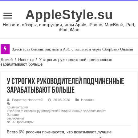
AppleStyle.su
Новости, обзоры, инструкции, игры Apple, iPhone, MacBook, iPad,
iPod, iMac
Здесь есть бензин: как найти АЗС с топливом через СберБанк Онлайн
Домой
/
Новости
/
У строгих руководителей подчиненные
зарабатывают больше
У строгих руководителей подчиненные
зарабатывают больше
Редактор Новостей
26.05.2026
Новости
Комментарии
к записи У строгих руководителей подчиненные зарабатывают
больше
отключены
4 Просмотры
Всего 6% россиян признаются, что показывают лучшие