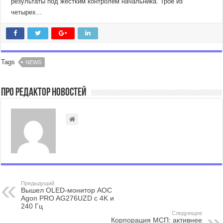
результаты под жестким контролем начальника. Трое из
четырех...
Tags
NEWS
Про Редактор Новостей
Предыдущий
Вышел OLED-монитор AOC
Agon PRO AG276UZD с 4K и
240 Гц
Следующее
Корпорация МСП: активнее