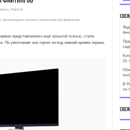
я файтингов
джеты
,
Новости
Свеж
ор, беспроводные колонки и контроллер для файтингов
Янд
бен
впервые представленного ещё
прошлой осенью
, стала
Пра
e. По умолчанию она торчит из-под нижней кромки экрана,
сад
Коп
15. 
Обз
пол
В Р
ли 
Свеж