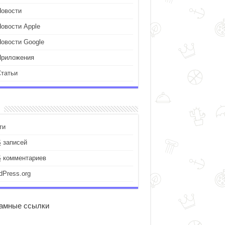
Новости
Новости Apple
Новости Google
Приложения
Статьи
ти
S
записей
S
комментариев
dPress.org
амные ссылки