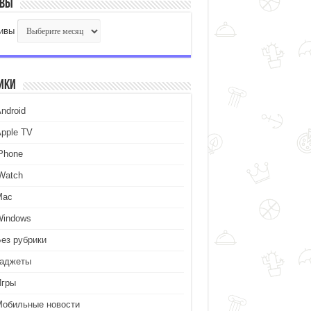
ивы
ивы
ики
ndroid
Apple TV
iPhone
iWatch
Mac
Windows
Без рубрики
Гаджеты
Игры
Мобильные новости