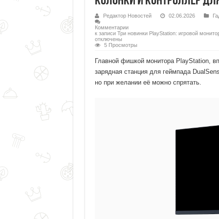
колонки и контроллер дл
Редактор Новостей
02.06.2026
Га
Комментарии
к записи Три новинки PlayStation: игровой монит
отключены
5 Просмотры
Главной фишкой монитора PlayStation, 
зарядная станция для геймпада DualSens
но при желании её можно спрятать.