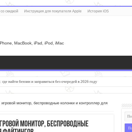
со скидкой
Инструкция для покупателя Apple
История iOS
u
iPhone, MacBook, iPad, iPod, iMac
 где найти бензин и заправиться без очередей в 2026 году
большим экраном садится быстрее
n: игровой монитор, беспроводные колонки и контроллер для
 игровой монитор, беспроводные