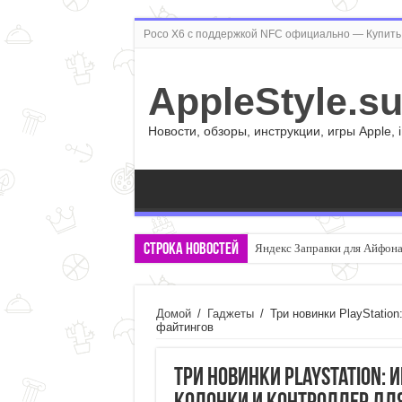
Poco X6 с поддержкой NFC официально — Купить 
AppleStyle.s
Новости, обзоры, инструкции, игры Apple, 
Строка новостей
Яндекс Заправки для Айфона:
Правда ли, что смартфон с 
Домой
/
Гаджеты
/
Три новинки PlayStatio
файтингов
Три новинки PlayStation: