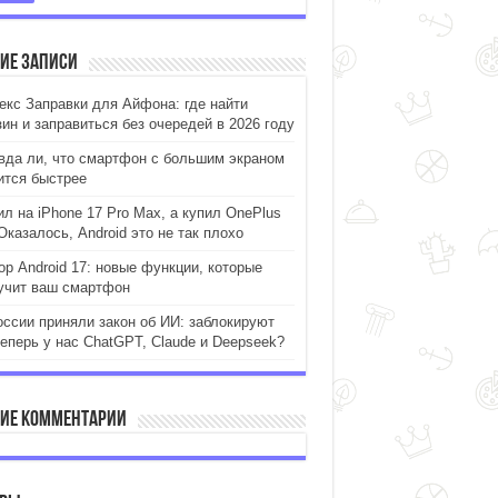
ие записи
екс Заправки для Айфона: где найти
зин и заправиться без очередей в 2026 году
вда ли, что смартфон с большим экраном
ится быстрее
ил на iPhone 17 Pro Max, а купил OnePlus
Оказалось, Android это не так плохо
ор Android 17: новые функции, которые
учит ваш смартфон
оссии приняли закон об ИИ: заблокируют
теперь у нас ChatGPT, Claude и Deepseek?
ие комментарии