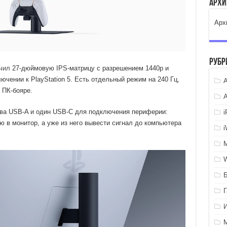
Арх
Арх
Рубр
чил
27-дюймовую IPS-матрицу с разрешением 1440p и
ючении к PlayStation 5. Есть отдельный режим на 240 Гц,
A
 ПК-бояре.
ва USB-A и один USB-C для подключения периферии:
 в монитор, а уже из него вывести сигнал до компьютера