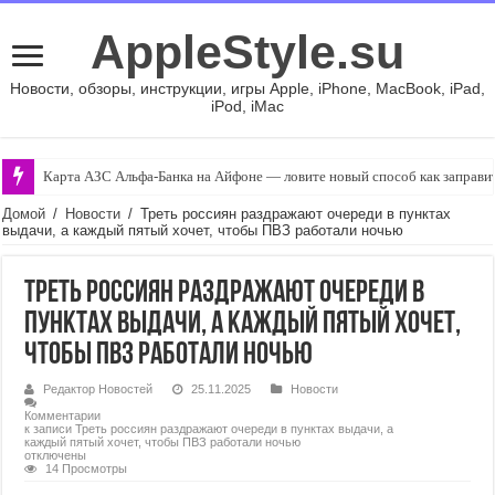
AppleStyle.su
Новости, обзоры, инструкции, игры Apple, iPhone, MacBook, iPad,
iPod, iMac
Карта АЗС Альфа-Банка на Айфоне — ловите новый способ как заправит
Домой
/
Новости
/
Треть россиян раздражают очереди в пунктах
выдачи, а каждый пятый хочет, чтобы ПВЗ работали ночью
Треть россиян раздражают очереди в
пунктах выдачи, а каждый пятый хочет,
чтобы ПВЗ работали ночью
Редактор Новостей
25.11.2025
Новости
Комментарии
к записи Треть россиян раздражают очереди в пунктах выдачи, а
каждый пятый хочет, чтобы ПВЗ работали ночью
отключены
14 Просмотры