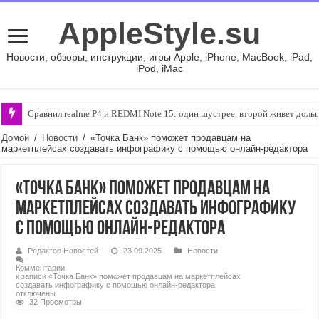
AppleStyle.su
Новости, обзоры, инструкции, игры Apple, iPhone, MacBook, iPad,
iPod, iMac
Сравнил realme P4 и REDMI Note 15: один шустрее, второй живет доль
Домой
/
Новости
/
«Точка Банк» поможет продавцам на
маркетплейсах создавать инфографику с помощью онлайн-редактора
«Точка Банк» поможет продавцам на
маркетплейсах создавать инфографику
с помощью онлайн-редактора
Редактор Новостей
23.09.2025
Новости
Комментарии
к записи «Точка Банк» поможет продавцам на маркетплейсах
создавать инфографику с помощью онлайн-редактора
отключены
32 Просмотры