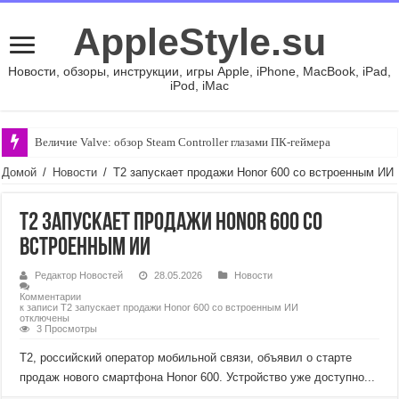
AppleStyle.su
Новости, обзоры, инструкции, игры Apple, iPhone, MacBook, iPad,
iPod, iMac
Величие Valve: обзор Steam Controller глазами ПК-геймера
Домой
/
Новости
/
T2 запускает продажи Honor 600 со встроенным ИИ
T2 запускает продажи Honor 600 со
встроенным ИИ
Редактор Новостей
28.05.2026
Новости
Комментарии
к записи T2 запускает продажи Honor 600 со встроенным ИИ
отключены
3 Просмотры
Т2, российский оператор мобильной связи, объявил о старте
продаж нового смартфона Honor 600. Устройство уже доступно...