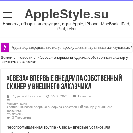
AppleStyle.su
Новости, обзоры, инструкции, игры Apple, iPhone, MacBook, iPad,
iPod, iMac
Apple подтвердила: вас могут прослушивать через ваши же наушники. Ч
Домой
/
Новости
/
«Свеза» впервые внедрила собственный сканер у
внешнего заказчика
«Свеза» впервые внедрила собственный
сканер у внешнего заказчика
Редактор Новостей
25.05.2026
Новости
Комментарии
к записи «Свеза» впервые внедрила собственный сканер у внешнего
заказчика
отключены
3 Просмотры
Лесопромышленная группа «Свеза» впервые установила