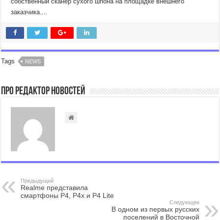
собственный сканер сухого шпона на площадке внешнего
заказчика....
Tags
NEWS
Про Редактор Новостей
Предыдущий
Realme представила
смартфоны P4, P4x и P4 Lite
Следующее
В одном из первых русских
поселений в Восточной