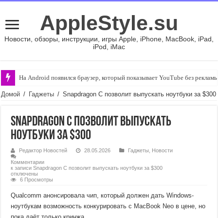
AppleStyle.su
Новости, обзоры, инструкции, игры Apple, iPhone, MacBook, iPad,
iPod, iMac
На Android появился браузер, который показывает YouTube без рекламы
Домой
/
Гаджеты
/
Snapdragon C позволит выпускать ноутбуки за $300
Snapdragon C позволит выпускать
ноутбуки за $300
Редактор Новостей
28.05.2026
Гаджеты
,
Новости
Комментарии
к записи Snapdragon C позволит выпускать ноутбуки за $300
отключены
6 Просмотры
Qualcomm анонсировала чип, который должен дать Windows-
ноутбукам возможность конкурировать с MacBook Neo в цене, но
пока даёт только кринжа.