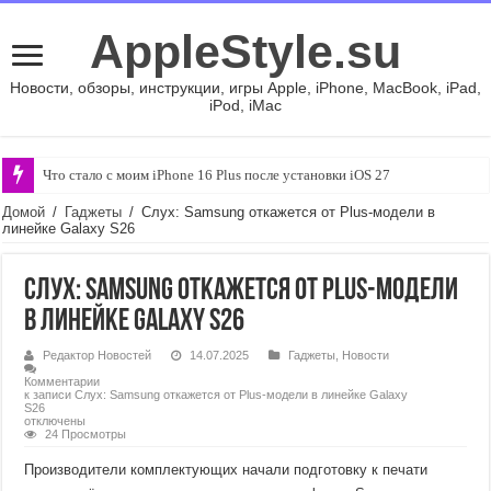
AppleStyle.su
Новости, обзоры, инструкции, игры Apple, iPhone, MacBook, iPad,
iPod, iMac
Что стало с моим iPhone 16 Plus после установки iOS 27
Домой
/
Гаджеты
/
Слух: Samsung откажется от Plus-модели в
линейке Galaxy S26
Слух: Samsung откажется от Plus-модели
в линейке Galaxy S26
Редактор Новостей
14.07.2025
Гаджеты
,
Новости
Комментарии
к записи Слух: Samsung откажется от Plus-модели в линейке Galaxy
S26
отключены
24 Просмотры
Производители комплектующих начали подготовку к печати