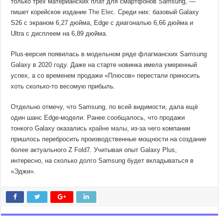
только трёх материанских плат для смартфонов Samsung, —
пишет корейское издание
The Elec
. Среди них: базовый Galaxy
S26 с экраном 6,27 дюйма, Edge с диагональю 6,66 дюйма и
Ultra с дисплеем на 6,89 дюйма.
Plus-версия появилась в модельном ряде флагманских Samsung
Galaxy в 2020 году. Даже на старте новинка имела умеренный
успех, а со временем продажи «Плюсов» перестали приносить
хоть сколько-то весомую прибыль.
Отдельно отмечу, что Samsung, по всей видимости, дала ещё
один шанс Edge-модели. Ранее сообщалось, что продажи
тонкого Galaxy оказались
крайне малы,
из-за чего компании
пришлось перебросить производственные мощности на создание
более актуального Z Fold7. Учитывая опыт Galaxy Plus,
интересно, на сколько долго Samsung будет вкладываться в
«Эджи».