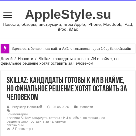
AppleStyle.su
Новости, обзоры, инструкции, игры Apple, iPhone, MacBook, iPad,
iPod, iMac
Здесь есть бензин: как найти АЗС с топливом через СберБанк Онлайн
Домой
/
Новости
/
Skillaz: кандидаты готовы к ИИ в найме, но
финальное решение хотят оставить за человеком
Skillaz: кандидаты готовы к ИИ в найме,
но финальное решение хотят оставить за
человеком
Редактор Новостей
25.05.2026
Новости
Комментарии
к записи Skillaz: кандидаты готовы к ИИ в найме, но финальное
решение хотят оставить за человеком
отключены
3 Просмотры