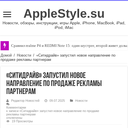
AppleStyle.su
Новости, обзоры, инструкции, игры Apple, iPhone, MacBook, iPad,
iPod, iMac
Сравнил realme P4 и REDMI Note 15: один шустрее, второй живет доль
Домой
/
Новости
/
«Ситидрайв» запустил новое направление по
продаже рекламы партнерам
«Ситидрайв» запустил новое
направление по продаже рекламы
партнерам
Редактор Новостей
09.07.2025
Новости
Комментарии
к записи «Ситидрайв» запустил новое направление по продаже
рекламы партнерам
отключены
19 Просмотры