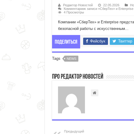
Редактор Новостей
22.05.2026
Но
Комментарии
к записи «СберТех» и Enterpris
4 Просмотры
Компании «СберТех» и Enterprise предст
безопасной работы с искусственным...
Фейсбук
Твиттер
Поделиться
Tags
NEWS
Про Редактор Новостей
Предыдущий