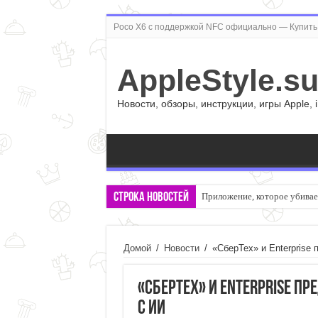
Poco X6 с поддержкой NFC официально — Купить 
AppleStyle.s
Новости, обзоры, инструкции, игры Apple, 
Строка новостей
Приложение, которое убивает
Домой
/
Новости
/
«СберТех» и Enterprise
«СберТех» и Enterprise п
с ИИ