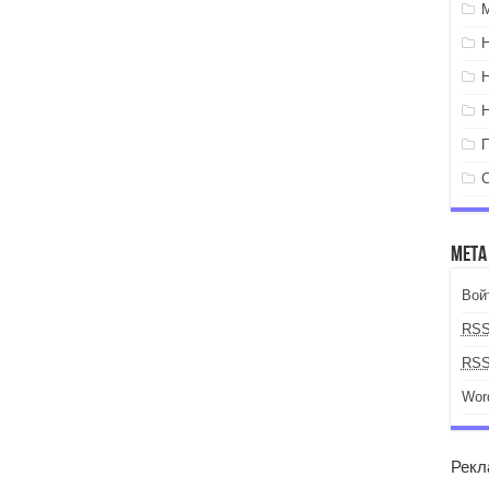
Мета
Вой
RS
RS
Wor
Рекл