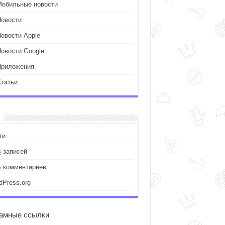
Мобильные новости
Новости
Новости Apple
Новости Google
Приложения
Статьи
ти
S
записей
S
комментариев
dPress.org
амные ссылки