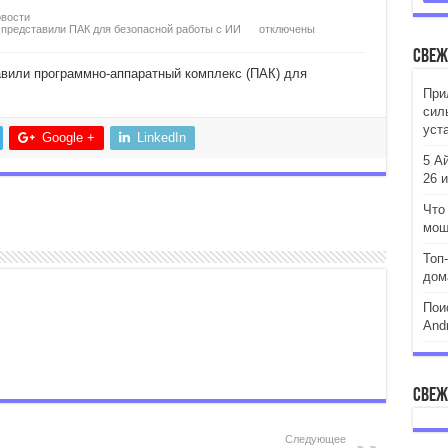
вости
e представили ПАК для безопасной работы с ИИ
отключены
Свеж
авили программно-аппаратный комплекс (ПАК) для
При
сил
уст
Google +
LinkedIn
5 А
26 
Что
мош
Топ
дом
Пои
And
Свеж
Следующее