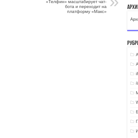
«Телфин» масштабирует чат-
бота и переходит на
Арх
платформу «Макс»
Арх
Рубр
A