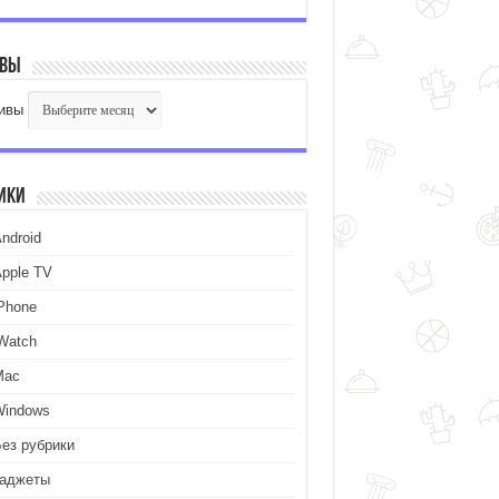
ивы
ивы
ики
ndroid
Apple TV
iPhone
iWatch
Mac
Windows
Без рубрики
Гаджеты