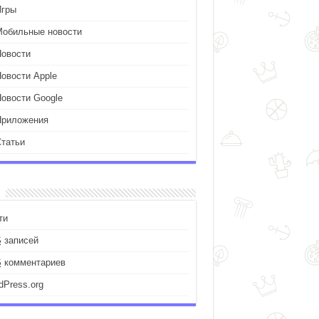
Игры
Мобильные новости
Новости
Новости Apple
Новости Google
Приложения
Статьи
ти
S
записей
S
комментариев
dPress.org