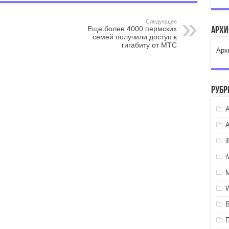
Следующее
Еще более 4000 пермских
Арх
семей получили доступ к
гигабиту от МТС
Арх
Рубр
A