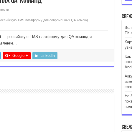
ных QA-команд
вости
Свеж
ю российскую TMS-платформу для современных QA-команд
Вели
ПК-
st — российскую TMS-платформу для QA-команд и
Кар
вление...
узн
Google +
LinkedIn
Как
пох
Andr
Акк
изм
сра
На 
пок
пол
Свеж