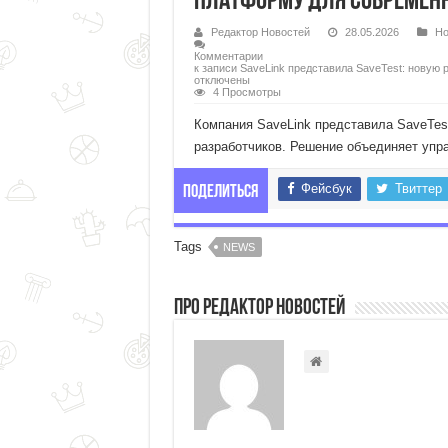
платформу для современ
Редактор Новостей
28.05.2026
Но
Комментарии
к записи SaveLink представила SaveTest: нову
отключены
4 Просмотры
Компания SaveLink представила SaveTe
разработчиков. Решение объединяет упра
Фейсбук
Твиттер
Поделиться
Tags
NEWS
Про Редактор Новостей