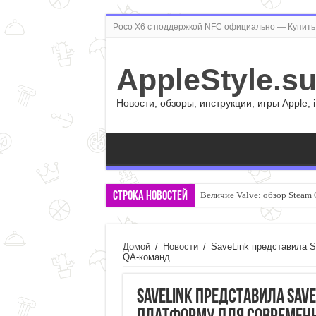
Poco X6 с поддержкой NFC официально — Купить 
AppleStyle.s
Новости, обзоры, инструкции, игры Apple, 
Строка новостей
Величие Valve: обзор Steam 
Домой
/
Новости
/
SaveLink представила 
QA-команд
SaveLink представила Sav