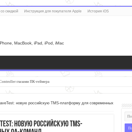
со скидкой
Инструкция для покупателя Apple
История iOS
u
iPhone, MacBook, iPad, iPod, iMac
Controller глазами ПК-геймера
SaveTest: новую российскую TMS-платформу для современных
eTest: новую российскую TMS-