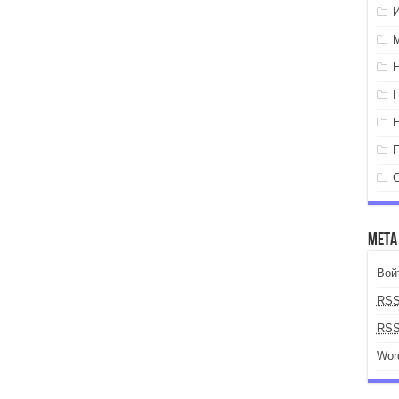
Мета
Вой
RS
RS
Wor