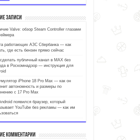
ие записи
чие Valve: обзор Steam Controller глазами
геймера
та работающих АЗС Сбербанка — как
ать, где есть бензин прямо сейчас
 сделать публичный канал в MAX без
ода в Роскомнадзор — инструкция для
oid
умулятор iPhone 18 Pro Max — как он
енит автономность и размеры по
внению с 17 Pro Max
Android появился браузер, который
азывает YouTube без рекламы — как им
ьзоваться
ие комментарии