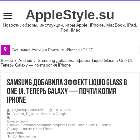
AppleStyle.su
Новости, обзоры, инструкции, игры Apple, iPhone, MacBook, iPad,
iPod, iMac
Все новые функции Почты на iPhone с iOS 27
Домой
/
Android
/
Samsung добавила эффект Liquid Glass в One UI.
Теперь Galaxy — почти копия iPhone
Samsung добавила эффект Liquid Glass в
One UI. Теперь Galaxy — почти копия
iPhone
Редактор Новостей
18.07.2025
Android
,
Гаджеты
,
Новости Google
Комментарии
к записи Samsung добавила эффект Liquid Glass в One UI. Теперь
Galaxy — почти копия iPhone
отключены
26 Просмотры