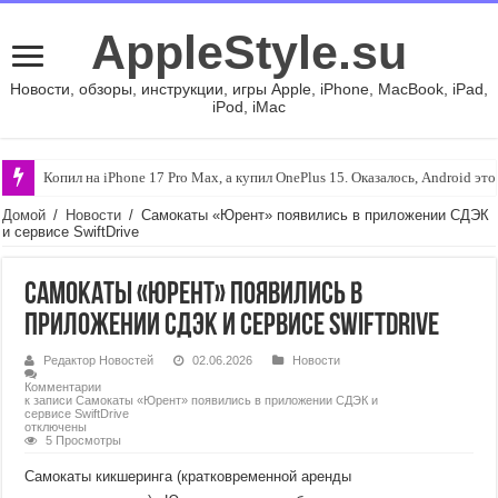
AppleStyle.su
Новости, обзоры, инструкции, игры Apple, iPhone, MacBook, iPad,
iPod, iMac
Копил на iPhone 17 Pro Max, а купил OnePlus 15. Оказалось, Android это
Домой
/
Новости
/
Самокаты «Юрент» появились в приложении СДЭК
и сервисе SwiftDrive
Самокаты «Юрент» появились в
приложении СДЭК и сервисе SwiftDrive
Редактор Новостей
02.06.2026
Новости
Комментарии
к записи Самокаты «Юрент» появились в приложении СДЭК и
сервисе SwiftDrive
отключены
5 Просмотры
Самокаты кикшеринга (кратковременной аренды