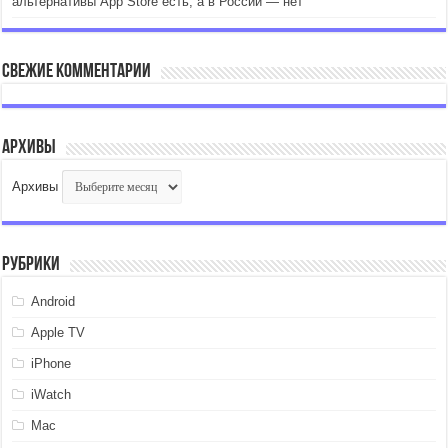
альтернативы App Store есть, а в России — нет
Свежие комментарии
Архивы
Архивы
Рубрики
Android
Apple TV
iPhone
iWatch
Mac