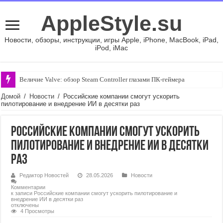
AppleStyle.su
Новости, обзоры, инструкции, игры Apple, iPhone, MacBook, iPad,
iPod, iMac
Величие Valve: обзор Steam Controller глазами ПК-геймера
Домой
/
Новости
/
Российские компании смогут ускорить
пилотирование и внедрение ИИ в десятки раз
Российские компании смогут ускорить
пилотирование и внедрение ИИ в десятки
раз
Редактор Новостей
28.05.2026
Новости
Комментарии
к записи Российские компании смогут ускорить пилотирование и
внедрение ИИ в десятки раз
отключены
4 Просмотры