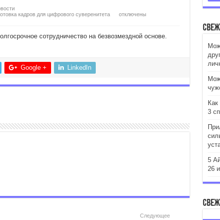
вости
готовка кадров для цифрового суверенитета
отключены
Свеж
лгосрочное сотрудничество на безвозмездной основе.
Мож
дру
лич
Google +
LinkedIn
Мож
чуж
Как
3 с
При
сил
уст
5 А
26 
Свеж
Следующее