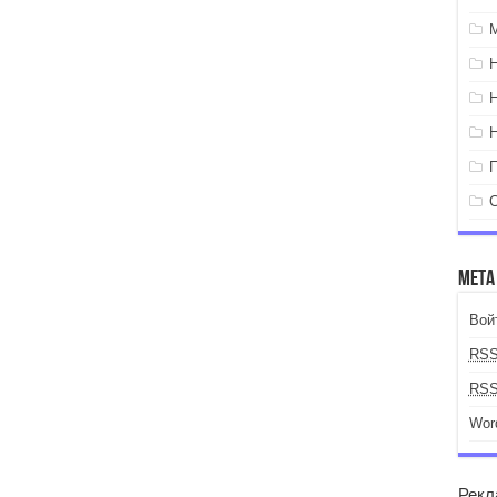
Мета
Вой
RS
RS
Wor
Рекл