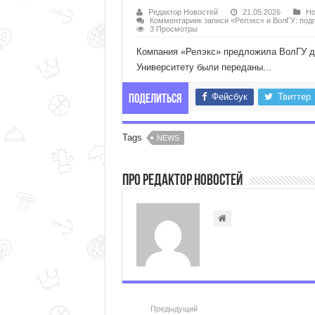
Редактор Новостей
21.05.2026
Но
Комментарии
к записи «Релэкс» и ВолГУ: под
3 Просмотры
Компания «Релэкс» предложила ВолГУ до
Университету были переданы...
Фейсбук
Твиттер
Поделиться
Tags
NEWS
Про Редактор Новостей
Предыдущий