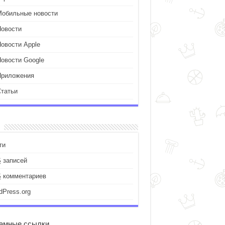
Мобильные новости
Новости
Новости Apple
Новости Google
Приложения
Статьи
ти
S
записей
S
комментариев
dPress.org
амные ссылки