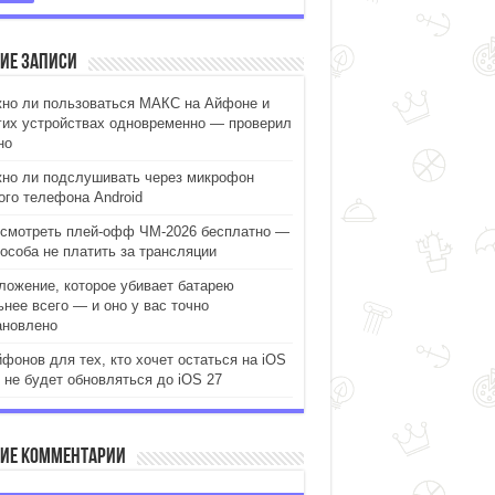
ие записи
но ли пользоваться МАКС на Айфоне и
гих устройствах одновременно — проверил
но
но ли подслушивать через микрофон
ого телефона Android
 смотреть плей-офф ЧМ-2026 бесплатно —
пособа не платить за трансляции
ложение, которое убивает батарею
ьнее всего — и оно у вас точно
ановлено
йфонов для тех, кто хочет остаться на iOS
и не будет обновляться до iOS 27
ие комментарии