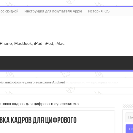
со скидкой
Инструкция для покупателя Apple
История iOS
u
iPhone, MacBook, iPad, iPod, iMac
ез микрофон чужого телефона Android
отовка кадров для цифрового суверенитета
овка кадров для цифрового