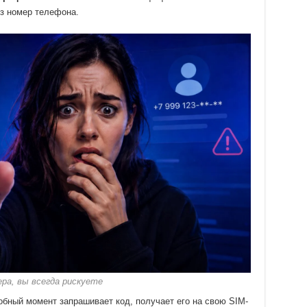
ез номер телефона.
ера, вы всегда рискуете
бный момент запрашивает код, получает его на свою SIM-