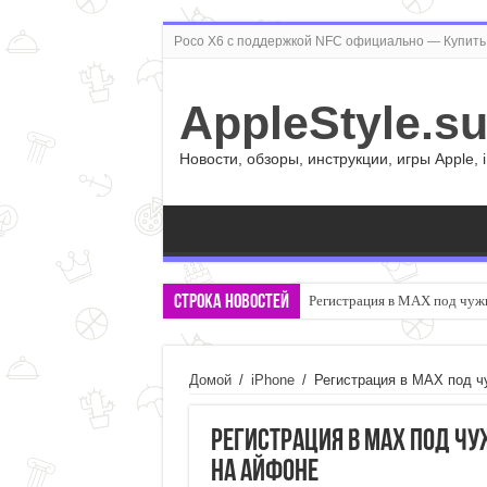
Poco X6 с поддержкой NFC официально — Купить 
AppleStyle.s
Новости, обзоры, инструкции, игры Apple, 
Строка новостей
Как настроить автоматическ
Домой
/
iPhone
/
Регистрация в MAX под ч
Регистрация в MAX под чу
на Айфоне