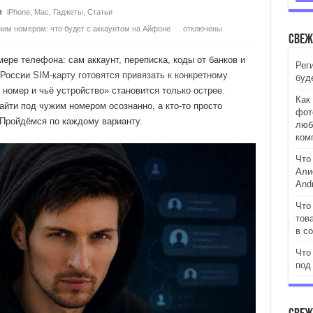
iPhone
,
Mac
,
Гаджеты
,
Статьи
жим номером: что будет с аккаунтом на Айфоне
отключены
Свеж
ере телефона: сам аккаунт, переписка, коды от банков и
Рег
в России
SIM-карту готовятся привязать к конкретному
буд
т номер и чьё устройство» становится только острее.
Как
айти под чужим номером осознанно, а кто-то просто
фот
 Пройдёмся по каждому варианту.
люб
ком
Что
Али
Andr
Что
тов
в с
Что
под