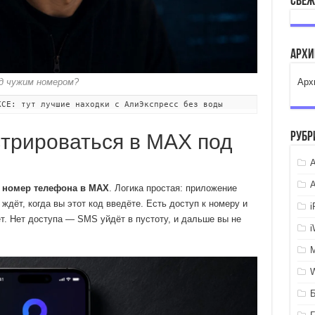
Свеж
Арх
Арх
д чужим номером?
КСЕ: тут лучшие находки с АлиЭкспресс без воды
Рубр
трироваться в MAX под
A
о
номер телефона в MAX
. Логика простая: приложение
дёт, когда вы этот код введёте. Есть доступ к номеру и
ёт. Нет доступа — SMS уйдёт в пустоту, и дальше вы не