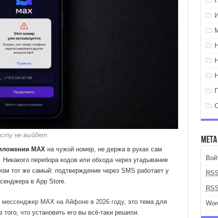
осту не выйдет
Мета
иложении MAX
на чужой номер, не держа в руках сам
Вой
. Никакого перебора кодов или обхода через угадывание
изм тот же самый: подтверждение через SMS работает у
RS
сенджера в App Store.
RS
 мессенджер MAX на Айфоне в 2026 году
, это тема для
Wor
 того, что установить его вы всё-таки решили.