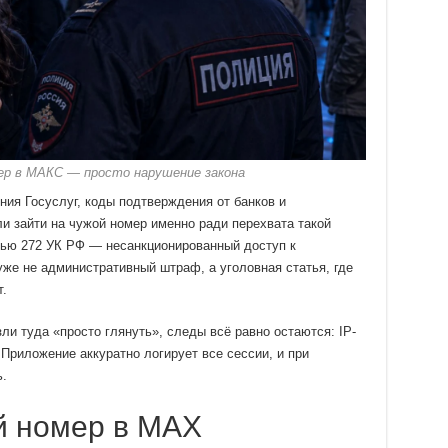
ер в МАКС — просто нарушение закона
ия Госуслуг, коды подтверждения от банков и
и зайти на чужой номер именно ради перехвата такой
тью 272 УК РФ — несанкционированный доступ к
же не административный штраф, а уголовная статья, где
т.
ли туда «просто глянуть», следы всё равно остаются: IP-
 Приложение аккуратно логирует все сессии, и при
.
й номер в MAX