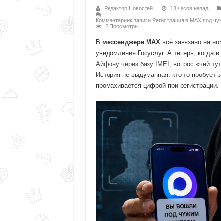
Редактор Новостей
13 часов назад
Комментарии
к записи Регистрация в MAX под чу
2 Просмотры
В
мессенджере MAX
всё завязано на ном
уведомления Госуслуг. А теперь, когда 
Айфону через базу IMEI
, вопрос «чей ту
История не выдуманная: кто-то пробует з
промахивается цифрой при регистрации.