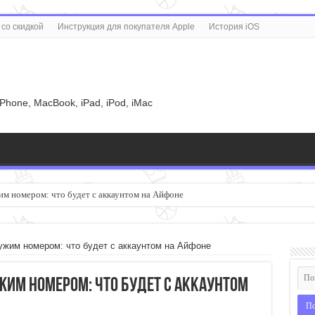
со скидкой
Инструкция для покупателя Apple
История iOS
u
iPhone, MacBook, iPad, iPod, iMac
ую загрузку фотографий и видео в «Google Фото» из любых папок на смартфон
ужим номером: что будет с аккаунтом на Айфоне
жим номером: что будет с аккаунтом