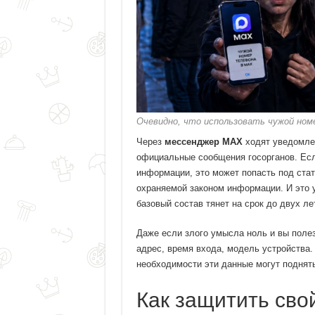
Очевидно, что использовать чужой ном
Через
мессенджер MAX
ходят уведомлен
официальные сообщения госорганов. Есл
информации, это может попасть под ста
охраняемой законом информации. И это у
базовый состав тянет на срок до двух ле
Даже если злого умысла ноль и вы полез
адрес, время входа, модель устройства.
необходимости эти данные могут поднять
Как защитить сво