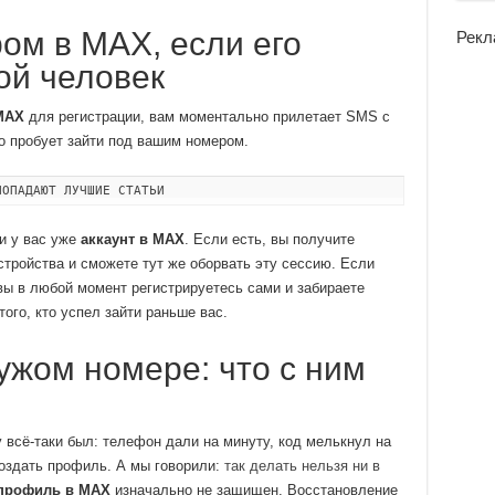
ром в MAX, если его
Рекл
ой человек
MAX
для регистрации, вам моментально прилетает SMS с
то пробует зайти под вашим номером.
ПОПАДАЮТ ЛУЧШИЕ СТАТЬИ
ли у вас уже
аккаунт в MAX
. Если есть, вы получите
стройства и сможете тут же оборвать эту сессию. Если
 вы в любой момент регистрируетесь сами и забираете
ого, кто успел зайти раньше вас.
ужом номере: что с ним
 всё-таки был: телефон дали на минуту, код мелькнул на
оздать профиль. А мы говорили:
так делать нельзя ни в
профиль в MAX
изначально не защищен. Восстановление