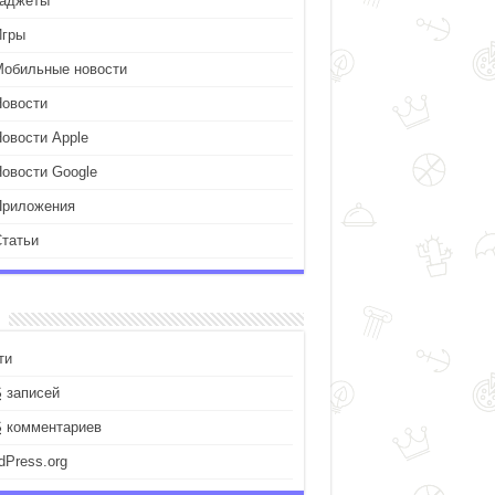
Гаджеты
Игры
Мобильные новости
Новости
Новости Apple
Новости Google
Приложения
Статьи
ти
S
записей
S
комментариев
dPress.org